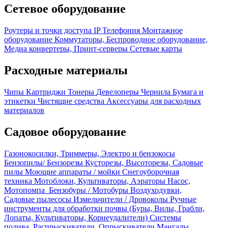
Сетевое оборудование
Роутеры и точки доступа
IP Телефония
Монтажное
оборудование
Коммутаторы, Беспроводное оборудование,
Медиа конвертеры, Принт-серверы
Сетевые карты
Расходные материалы
Чипы
Картриджи
Тонеры
Девелоперы
Чернила
Бумага и
этикетки
Чистящие средства
Аксессуары для расходных
материалов
Садовое оборудование
Газонокосилки, Триммеры, Электро и бензокосы
Бензопилы/ Бензорезы
Кусторезы, Высоторезы, Садовые
пилы
Моющие аппараты / мойки
Снегоуборочная
техника
Мотоблоки, Культиваторы, Аэраторы
Насос,
Мотопомпа
Бензобуры / Мотобуры
Воздуходувки,
Садовые пылесосы
Измельчители / Дровоколы
Ручные
инструменты для обработки почвы (Буры, Вилы, Грабли,
Лопаты, Культиваторы, Корнеудалители)
Системы
полива, Распрыскиватели, Опрыскиватели
Мангалы,