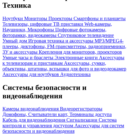
Техника
Ноутбуки
Мониторы
Проекторы
Смартфоны и планшеты
Телевизоры, цифровые ТВ приставки
Web-камеры,
Наушники, Микрофоны
Цифровые фотокамеры,
фоторамки, видеокамеры
Спутниковое телевидение
Умный дом
Игровая техника и аксессуары
MP3/MPEG4-
плееры, диктофоны, FM-трансмиттеры, радиоприемники,
ЗУ и аксессуары
Крепления для мониторов, проекторов
Умные часы и браслеты
Электронные книги
Аксессуары
к телевизорам и приставкам
Аксессуары, сумки,
объективы, штативы, вспышки для фото и видеодеокамер
Аксессуары для ноутбуков
Аудиотехника
Системы безопасности и
видеонаблюдения
Камеры видеонаблюдения
Видеорегистраторы
Домофоны, Считыватели карт, Терминалы доступа
Кабель для видеонаблюдения
Сигнализации
Система
контроля и управления доступом
Аксессуары для систем
безопасности и видеонаблюдения