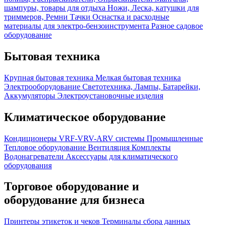
шампуры, товары для отдыха
Ножи, Леска, катушки для
триммеров, Ремни
Тачки
Оснастка и расходные
материалы для электро-бензоинструмента
Разное садовое
оборудование
Бытовая техника
Крупная бытовая техника
Мелкая бытовая техника
Электрооборудование
Светотехника, Лампы, Батарейки,
Аккумуляторы
Электроустановочные изделия
Климатическое оборудование
Кондиционеры
VRF-VRV-ARV системы
Промышленные
Тепловое оборудование
Вентиляция
Комплекты
Водонагреватели
Аксессуары для климатического
оборудования
Торговое оборудование и
оборудование для бизнеса
Принтеры этикеток и чеков
Терминалы сбора данных