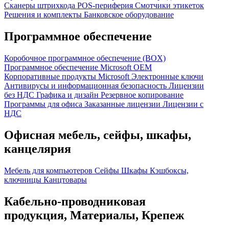
Сканеры штрихкода
POS-периферия
Смотчики этикеток
Решения и комплекты
Банковское оборудование
Программное обеспечение
Коробочное программное обеспечение (BOX)
Программное обеспечение Microsoft OEM
Корпоративные продукты Microsoft
Электронные ключи
Антивирусы и информационная безопасность
Лицензии
без НДС
Графика и дизайн
Резервное копирование
Программы для офиса
Заказанные лицензии
Лицензии с
НДС
Офисная мебель, сейфы, шкафы,
канцелярия
Мебель для компьютеров
Сейфы
Шкафы
Кэшбоксы,
ключницы
Канцтовары
Кабельно-проводниковая
продукция, Материалы, Крепеж