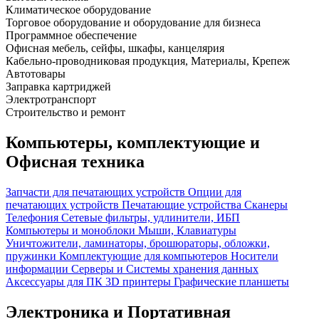
Климатическое оборудование
Торговое оборудование и оборудование для бизнеса
Программное обеспечение
Офисная мебель, сейфы, шкафы, канцелярия
Кабельно-проводниковая продукция, Материалы, Крепеж
Автотовары
Заправка картриджей
Электротранспорт
Строительство и ремонт
Компьютеры, комплектующие и
Офисная техника
Запчасти для печатающих устройств
Опции для
печатающих устройств
Печатающие устройства
Сканеры
Телефония
Сетевые фильтры, удлинители, ИБП
Компьютеры и моноблоки
Мыши, Клавиатуры
Уничтожители, ламинаторы, брошюраторы, обложки,
пружинки
Комплектующие для компьютеров
Носители
информации
Серверы и Системы хранения данных
Аксессуары для ПК
3D принтеры
Графические планшеты
Электроника и Портативная