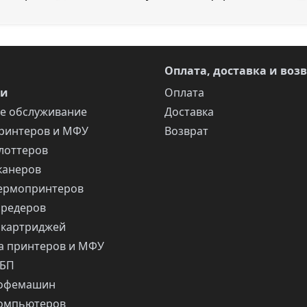
Оплата, доставка и воз
ги
Оплата
е обслуживание
Доставка
ринтеров и МФУ
Возврат
лоттеров
канеров
ермопринтеров
шредеров
 картриджей
 принтеров и МФУ
ИБП
кофемашин
компьютеров