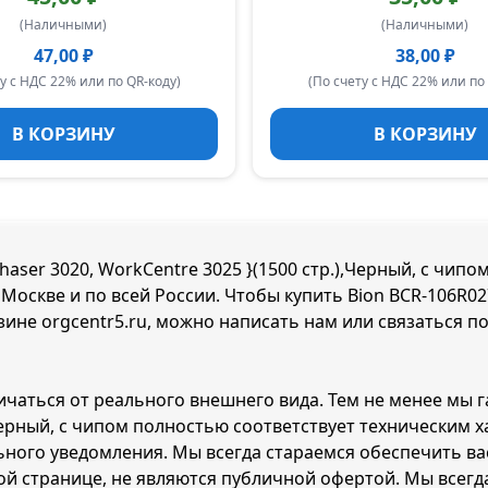
(Наличными)
(Наличными)
47,00 ₽
38,00 ₽
у с НДС 22% или по QR-коду)
(По счету с НДС 22% или по
В КОРЗИНУ
В КОРЗИНУ
aser 3020, WorkCentre 3025 }(1500 стр.),Черный, с чипо
Москве и по всей России. Чтобы купить Bion BCR-106R02
азине orgcentr5.ru, можно написать нам или связаться п
ичаться от реального внешнего вида. Тем не менее мы 
.),Черный, с чипом полностью соответствует техническим
ного уведомления. Мы всегда стараемся обеспечить ва
ой странице, не являются публичной офертой. Мы всегд