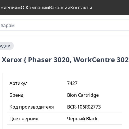
еждениям
О Компании
Вакансии
Контакты
риджи
erox { Phaser 3020, WorkCentre 302
Артикул
7427
Бренд
Bion Cartridge
Код производителя
BCR-106R02773
Цвет чернил
Чёрный Black