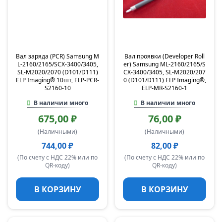
Вал заряда (PCR) Samsung M
Вал проявки (Developer Roll
L-2160/2165/SCX-3400/3405,
er) Samsung ML-2160/2165/S
SL-M2020/2070 (D101/D111)
CX-3400/3405, SL-M2020/207
ELP Imaging® 10шт, ELP-PCR-
0 (D101/D111) ELP Imaging®,
S2160-10
ELP-MR-S2160-1
В наличии много
В наличии много
675,00 ₽
76,00 ₽
(Наличными)
(Наличными)
744,00 ₽
82,00 ₽
(По счету с НДС 22% или по
(По счету с НДС 22% или по
QR-коду)
QR-коду)
В КОРЗИНУ
В КОРЗИНУ