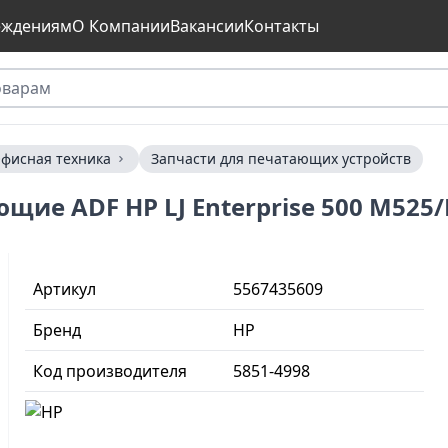
еждениям
О Компании
Вакансии
Контакты
фисная техника
Запчасти для печатающих устройств
ие ADF HP LJ Enterprise 500 M525/
Артикул
5567435609
Бренд
HP
Код производителя
5851-4998