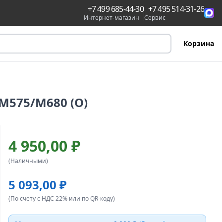
+7 499 685-44-30
+7 495 514-31-26
Интернет-магазин
Сервис
Корзина
M575/M680 (O)
4 950,00 ₽
(Наличными)
5 093,00 ₽
(По счету с НДС 22% или по QR-коду)