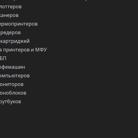
лоттеров
канеров
ермопринтеров
шредеров
 картриджей
 принтеров и МФУ
ИБП
кофемашин
компьютеров
ониторов
оноблоков
оутбуков