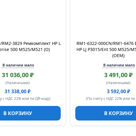
3/RM2-3829 Ремкомплект HP L
RM1-6322-000CN/RM1-6476 
rprise 500 M525/M521 (O)
HP LJ P3015/Ent 500 M525/M
(OEM)
В наличии мало
В наличии мало
31 036,00 ₽
3 491,00 ₽
(Наличными)
(Наличными)
31 338,00 ₽
3 592,00 ₽
у с НДС 22% или по QR-коду)
(По счету с НДС 22% или по
В КОРЗИНУ
В КОРЗИНУ