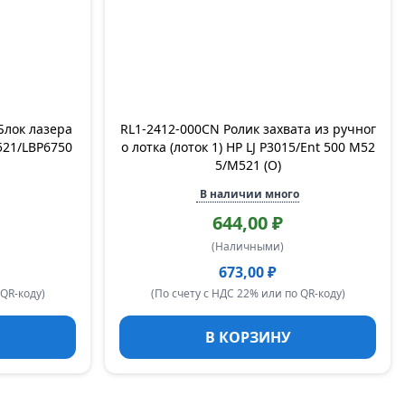
Блок лазера
RL1-2412-000CN Ролик захвата из ручног
521/LBP6750
о лотка (лоток 1) HP LJ P3015/Ent 500 M52
5/M521 (O)
В наличии много
644,00 ₽
(Наличными)
673,00 ₽
 QR-коду)
(По счету с НДС 22% или по QR-коду)
В КОРЗИНУ