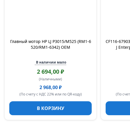
Главный мотор HP LJ P3015/M525 (RM1-6
CF116-6790
520/RM1-6342) OEM
J Ente
В наличии мало
2 694,00 ₽
(Наличными)
2 968,00 ₽
(По счету с НДС 22% или по QR-коду)
(По счет
В КОРЗИНУ