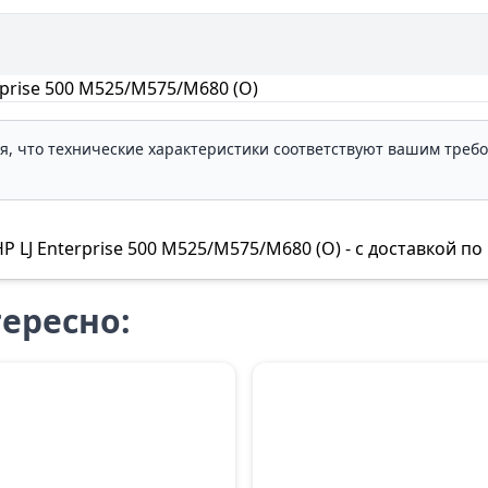
prise 500 M525/M575/M680 (O)
ля, что технические характеристики соответствуют вашим треб
J Enterprise 500 M525/M575/M680 (O) - с доставкой по 
ересно: