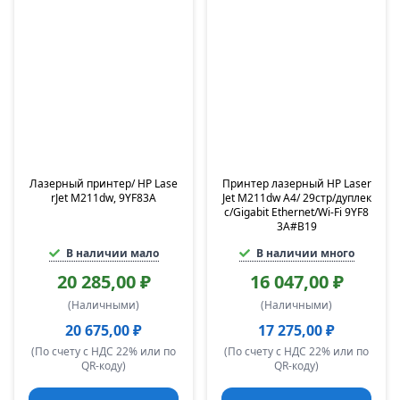
Лазерный принтер/ HP Lase
Принтер лазерный HP Laser
rJet M211dw, 9YF83A
Jet M211dw А4/ 29стр/дуплек
с/Gigabit Ethernet/Wi-Fi 9YF8
3A#B19
В наличии мало
В наличии много
20 285,00 ₽
16 047,00 ₽
(Наличными)
(Наличными)
20 675,00 ₽
17 275,00 ₽
(По счету с НДС 22% или по
(По счету с НДС 22% или по
QR-коду)
QR-коду)