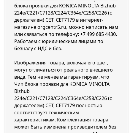
блока проявки для KONICA MINOLTA Bizhub
224e/C221/C7128/C224/C364e/C258/C226 (с
держателем) CET, CET7179 в интернет-
магазине orgcentr5.ru, можно написать нам
или связаться по телефону:
+7 499 685 4430
.
Работаем с юридическими лицами по
безналу с НДС и без.
Изображения товара, включая его цвет,
могут отличаться от реального внешнего
вида. Тем не менее мы гарантируем, что
Чип блока проявки для KONICA MINOLTA
Bizhub
224e/C221/C7128/C224/C364e/C258/C226 (с
держателем) CET, CET7179 полностью
соответствует техническим
характеристикам. Комплектация товара
может быть изменена производителем без