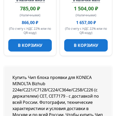
В наличии много
В наличии мало
785,00 ₽
1 504,00 ₽
(Наличными)
(Наличными)
866,00 ₽
1 657,00 ₽
(По счету с НДС 22% или по
(По счету с НДС 22% или по
QR-коду)
QR-коду)
В КОРЗИНУ
В КОРЗИНУ
Купить Чип блока проявки для KONICA
MINOLTA Bizhub
224e/C221/C7128/C224/C364e/C258/C226 (с
держателем) CET, CET7179 - с доставкой по
всей России. Фотографии, технические
характеристики и условия доставки в
Москве и по всей России. Чтобы купить Чип