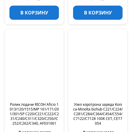
В КОРЗИНУ
В КОРЗИНУ
Ролик подачи RICOH Aficio 1
Узел коротрона заряда Koni
013/120/1515/MP 161/171/20
ca-Minolta bizhub C221/C224/
1/301/SP C220/C221/C222/C2
C281/C284/C364/C454/C554/
31/C240/C311/C320/C250//C
C7122/C7128 100К CET, CET7
252/C262/C340, AF031061
054