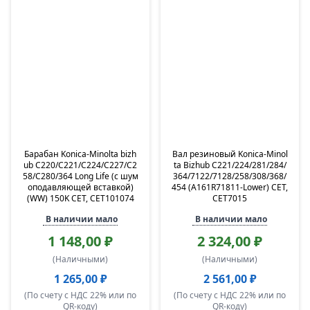
Барабан Konica-Minolta bizh
Вал резиновый Konica-Minol
ub C220/C221/C224/C227/C2
ta Bizhub C221/224/281/284/
58/C280/364 Long Life (с шум
364/7122/7128/258/308/368/
оподавляющей вставкой)
454 (A161R71811-Lower) CET,
(WW) 150K CET, CET101074
CET7015
В наличии мало
В наличии мало
1 148,00 ₽
2 324,00 ₽
(Наличными)
(Наличными)
1 265,00 ₽
2 561,00 ₽
(По счету с НДС 22% или по
(По счету с НДС 22% или по
QR-коду)
QR-коду)