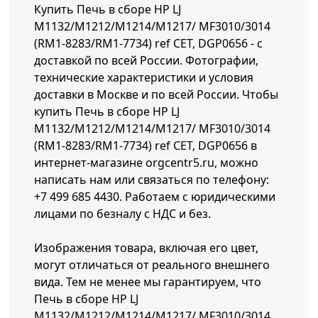
Купить Печь в сборе HP LJ
M1132/M1212/M1214/M1217/ MF3010/3014
(RM1-8283/RM1-7734) ref CET, DGP0656 - с
доставкой по всей России. Фотографии,
технические характеристики и условия
доставки в Москве и по всей России. Чтобы
купить Печь в сборе HP LJ
M1132/M1212/M1214/M1217/ MF3010/3014
(RM1-8283/RM1-7734) ref CET, DGP0656 в
интернет-магазине orgcentr5.ru, можно
написать нам или связаться по телефону:
+7 499 685 4430
. Работаем с юридическими
лицами по безналу с НДС и без.
Изображения товара, включая его цвет,
могут отличаться от реального внешнего
вида. Тем не менее мы гарантируем, что
Печь в сборе HP LJ
M1132/M1212/M1214/M1217/ MF3010/3014