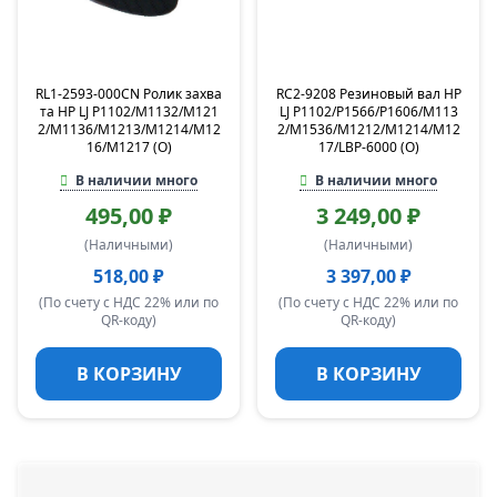
RL1-2593-000CN Ролик захва
RC2-9208 Резиновый вал HP
та HP LJ P1102/M1132/M121
LJ P1102/P1566/P1606/M113
2/M1136/M1213/M1214/M12
2/M1536/M1212/M1214/M12
16/M1217 (O)
17/LBP-6000 (O)
В наличии много
В наличии много
495,00 ₽
3 249,00 ₽
(Наличными)
(Наличными)
518,00 ₽
3 397,00 ₽
(По счету с НДС 22% или по
(По счету с НДС 22% или по
QR-коду)
QR-коду)
В КОРЗИНУ
В КОРЗИНУ