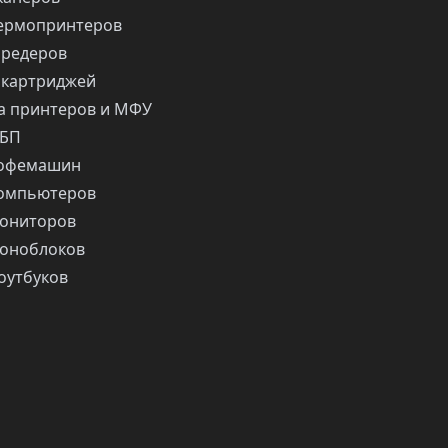
ермопринтеров
шредеров
 картриджей
 принтеров и МФУ
ИБП
кофемашин
компьютеров
ониторов
оноблоков
оутбуков