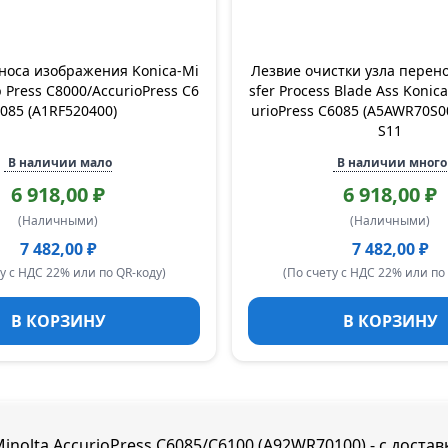
носа изображения Konica-Mi
Лезвие очистки узла перено
b Press C8000/AccurioPress C6
sfer Process Blade Ass Konic
085 (A1RF520400)
urioPress C6085 (A5AWR70S0
S11
В наличии мало
В наличии много
6 918,00 ₽
6 918,00 ₽
(Наличными)
(Наличными)
7 482,00 ₽
7 482,00 ₽
у с НДС 22% или по QR-коду)
(По счету с НДС 22% или по
В КОРЗИНУ
В КОРЗИНУ
inolta AccurioPress C6085/C6100 (A92WR70100) - с доста