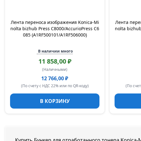
Лента переноса изображения Konica-Mi
Лента пере
nolta bizhub Press C8000/AccurioPress C6
nolta bizhu
085 (A1RF500101/A1RF506000)
В наличии много
11 858,00 ₽
(Наличными)
12 766,00 ₽
(По счету с НДС 22% или по QR-коду)
(По счет
В КОРЗИНУ
Купить Бункер для отработанного тонера Konica-M