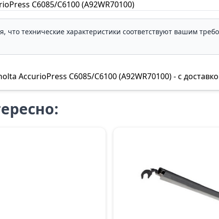
rioPress C6085/C6100 (A92WR70100)
ля, что технические характеристики соответствуют вашим треб
lta AccurioPress C6085/C6100 (A92WR70100) - с доставко
ересно: