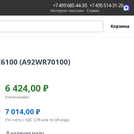
+7 499 685-44-30
+7 495 514-31-26
Интернет-магазин
Сервис
Корзина
C6100 (A92WR70100)
6 424,00 ₽
(Наличными)
7 014,00 ₽
(По счету с НДС 22% или по QR-коду)
В наличии мало