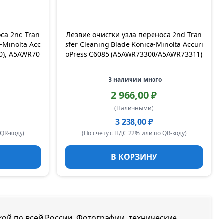
са 2nd Tran
Лезвие очистки узла переноса 2nd Tran
a-Minolta Acc
sfer Cleaning Blade Konica-Minolta Accuri
0), A5AWR70
oPress C6085 (A5AWR73300/A5AWR73311)
В наличии много
2 966,00 ₽
(Наличными)
3 238,00 ₽
 QR-коду)
(По счету с НДС 22% или по QR-коду)
В КОРЗИНУ
вкой по всей России. Фотографии, технические