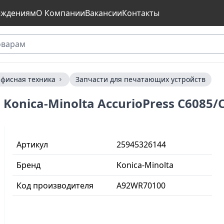
еждениям
О Компании
Вакансии
Контакты
фисная техника
Запчасти для печатающих устройств
Konica-Minolta AccurioPress C6085/
Артикул
25945326144
Бренд
Konica-Minolta
Код производителя
A92WR70100