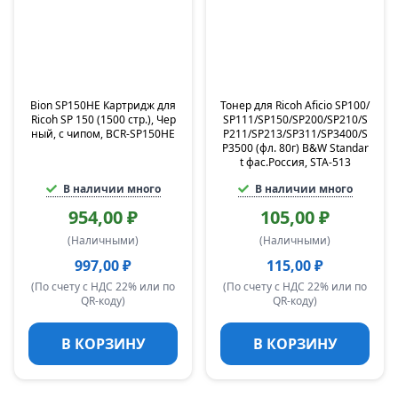
Bion SP150HE Картридж для
Тонер для Ricoh Aficio SP100/
Ricoh SP 150 (1500 стр.), Чер
SP111/SP150/SP200/SP210/S
ный, с чипом, BCR-SP150HE
P211/SP213/SP311/SP3400/S
P3500 (фл. 80г) B&W Standar
t фас.Россия, STA-513
В наличии много
В наличии много
954,00 ₽
105,00 ₽
(Наличными)
(Наличными)
997,00 ₽
115,00 ₽
(По счету с НДС 22% или по
(По счету с НДС 22% или по
QR-коду)
QR-коду)
В КОРЗИНУ
В КОРЗИНУ