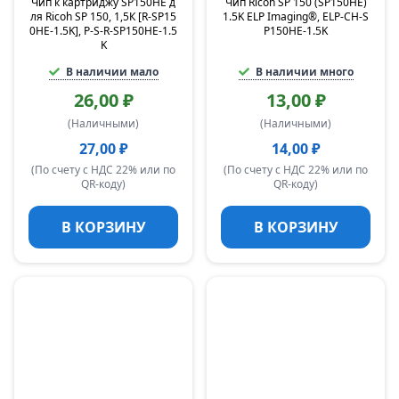
Чип к картриджу SP150HE д
Чип Ricoh SP 150 (SP150HE)
ля Ricoh SP 150, 1,5К [R-SP15
1.5K ELP Imaging®, ELP-CH-S
0HE-1.5K], P-S-R-SP150HE-1.5
P150HE-1.5K
K
В наличии мало
В наличии много
26,00 ₽
13,00 ₽
(Наличными)
(Наличными)
27,00 ₽
14,00 ₽
(По счету с НДС 22% или по
(По счету с НДС 22% или по
QR-коду)
QR-коду)
В КОРЗИНУ
В КОРЗИНУ