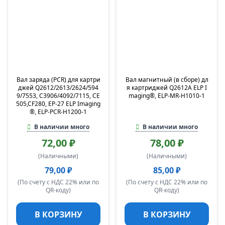
Вал заряда (PCR) для картри
Вал магнитный (в сборе) дл
джей Q2612/2613/2624/594
я картриджей Q2612A ELP I
9/7553, C3906/4092/7115, CE
maging®, ELP-MR-H1010-1
505,CF280, EP-27 ELP Imaging
®, ELP-PCR-H1200-1
В наличии много
В наличии много
72,00 ₽
78,00 ₽
(Наличными)
(Наличными)
79,00 ₽
85,00 ₽
(По счету с НДС 22% или по
(По счету с НДС 22% или по
QR-коду)
QR-коду)
В КОРЗИНУ
В КОРЗИНУ