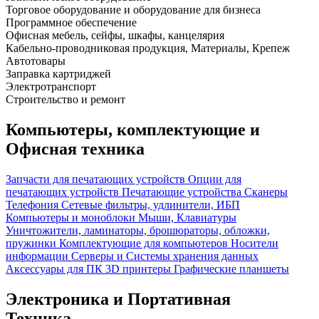
Торговое оборудование и оборудование для бизнеса
Программное обеспечение
Офисная мебель, сейфы, шкафы, канцелярия
Кабельно-проводниковая продукция, Материалы, Крепеж
Автотовары
Заправка картриджей
Электротранспорт
Строительство и ремонт
Компьютеры, комплектующие и
Офисная техника
Запчасти для печатающих устройств
Опции для
печатающих устройств
Печатающие устройства
Сканеры
Телефония
Сетевые фильтры, удлинители, ИБП
Компьютеры и моноблоки
Мыши, Клавиатуры
Уничтожители, ламинаторы, брошюраторы, обложки,
пружинки
Комплектующие для компьютеров
Носители
информации
Серверы и Системы хранения данных
Аксессуары для ПК
3D принтеры
Графические планшеты
Электроника и Портативная
Техника