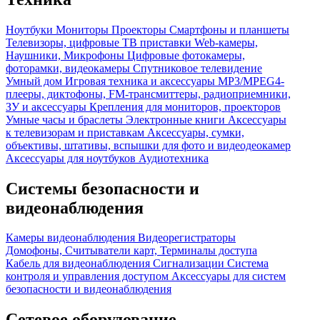
Ноутбуки
Мониторы
Проекторы
Смартфоны и планшеты
Телевизоры, цифровые ТВ приставки
Web-камеры,
Наушники, Микрофоны
Цифровые фотокамеры,
фоторамки, видеокамеры
Спутниковое телевидение
Умный дом
Игровая техника и аксессуары
MP3/MPEG4-
плееры, диктофоны, FM-трансмиттеры, радиоприемники,
ЗУ и аксессуары
Крепления для мониторов, проекторов
Умные часы и браслеты
Электронные книги
Аксессуары
к телевизорам и приставкам
Аксессуары, сумки,
объективы, штативы, вспышки для фото и видеодеокамер
Аксессуары для ноутбуков
Аудиотехника
Системы безопасности и
видеонаблюдения
Камеры видеонаблюдения
Видеорегистраторы
Домофоны, Считыватели карт, Терминалы доступа
Кабель для видеонаблюдения
Сигнализации
Система
контроля и управления доступом
Аксессуары для систем
безопасности и видеонаблюдения
Сетевое оборудование