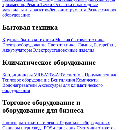
триммеров, Ремни
Тачки
Оснастка и расходные
материалы для электро-бензоинструмента
Разное садовое
оборудование
Бытовая техника
Крупная бытовая техника
Мелкая бытовая техника
Электрооборудование
Светотехника, Лампы, Батарейки,
Аккумуляторы
Электроустановочные изделия
Климатическое оборудование
Кондиционеры
VRF-VRV-ARV системы
Промышленные
Тепловое оборудование
Вентиляция
Комплекты
Водонагреватели
Аксессуары для климатического
оборудования
Торговое оборудование и
оборудование для бизнеса
Принтеры этикеток и чеков
Терминалы сбора данных
Сканеры штрихкода
POS-периферия
Смотчики этикеток