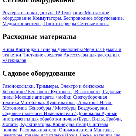
Роутеры и точки доступа
IP Телефония
Монтажное
оборудование
Коммутаторы, Беспроводное оборудование,
Медиа конвертеры, Принт-серверы
Сетевые карты
Расходные материалы
Чипы
Картриджи
Тонеры
Девелоперы
Чернила
Бумага и
этикетки
Чистящие средства
Аксессуары для расходных
материалов
Садовое оборудование
Газонокосилки, Триммеры, Электро и бензокосы
Бензопилы/ Бензорезы
Кусторезы, Высоторезы, Садовые
пилы
Моющие аппараты / мойки
Снегоуборочная
техника
Мотоблоки, Культиваторы, Аэраторы
Насос,
Мотопомпа
Бензобуры / Мотобуры
Воздуходувки,
Садовые пылесосы
Измельчители / Дровоколы
Ручные
инструменты для обработки почвы (Буры, Вилы, Грабли,
Лопаты, Культиваторы, Корнеудалители)
Системы
полива, Распрыскиватели, Опрыскиватели
Мангалы,
шампуры, товары для отдыха
Ножи, Леска, катушки для