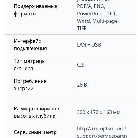
Поддерживаемые
PDF/A, PNG,
форматы
PowerPoint, TIFF,
Word, Multi-page
TIFF
Интерфейс
LAN + USB
подключения
Тип матрицы
CIS
сканера
Потребление
28 Вт
энергии
Размеры ширина x
300 x 170 x 163 мм
высота x глубина
http://ru.fujitsu.com/
Сервисный центр
support/servicepartn