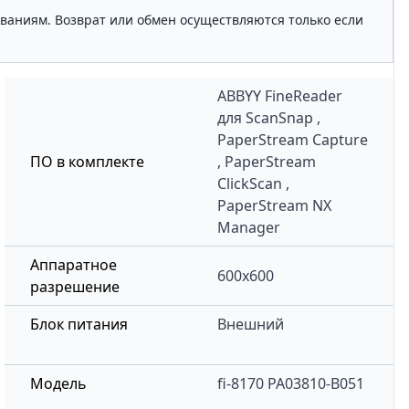
ованиям. Возврат или обмен осуществляются только если
ABBYY FineReader
для ScanSnap ,
PaperStream Capture
ПО в комплекте
, PaperStream
ClickScan ,
PaperStream NX
Manager
Аппаратное
600х600
разрешение
Блок питания
Внешний
Модель
fi-8170 PA03810-B051