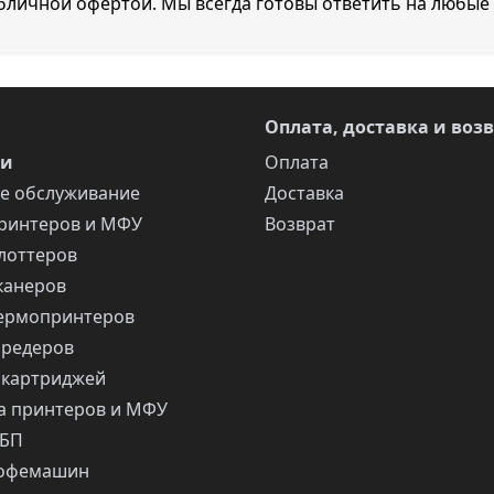
убличной офертой. Мы всегда готовы ответить на любые
Оплата, доставка и воз
ги
Оплата
е обслуживание
Доставка
ринтеров и МФУ
Возврат
лоттеров
канеров
ермопринтеров
шредеров
 картриджей
 принтеров и МФУ
ИБП
кофемашин