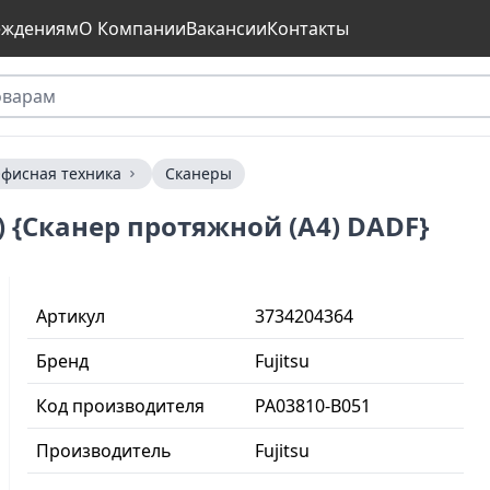
еждениям
О Компании
Вакансии
Контакты
фисная техника
Сканеры
51) {Сканер протяжной (A4) DADF}
Артикул
3734204364
Бренд
Fujitsu
Код производителя
PA03810-B051
Производитель
Fujitsu