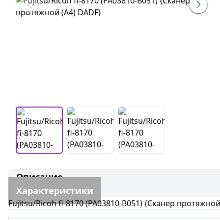
Описание
Характеристики
Fujitsu/Ricoh fi-8170 (PA03810-B051) {Сканер протяжной