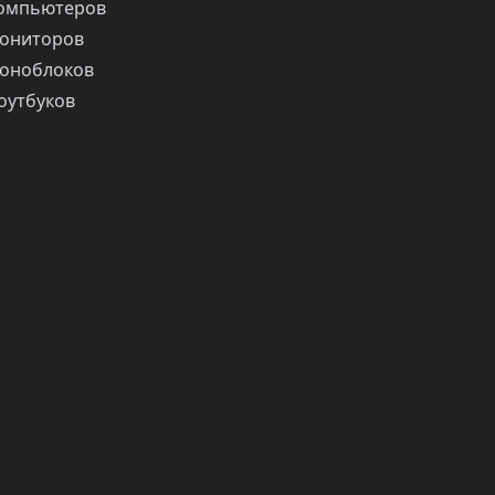
компьютеров
ониторов
оноблоков
оутбуков