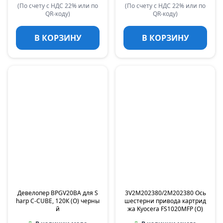
(По счету с НДС 22% или по
(По счету с НДС 22% или по
QR-коду)
QR-коду)
В КОРЗИНУ
В КОРЗИНУ
Девелопер BPGV20BA для S
3V2M202380/2M202380 Ось
harp C-CUBE, 120К (O) черны
шестерни привода картрид
й
жа Kyocera FS1020MFP (O)