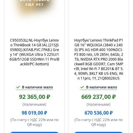
C950353Ц NL-Ноутбук Lenov
Ноутбук/ Lenovo ThinkPad P1
o ThinkBook 14 G8 IAL [21SJS
G8 16" WQUXGA (3840 x 240
05R00] (КЛАВ.РУС.ГРАВ.) Gre
0) IPS AG HDR 400 100%DCI-
y 14" {WUXGA Ultra 5 225U/1
P3 800 nits, U9 285H, 64Gb, 2
6GB/512GB SSD/Win 11 Pro/B
Tb, NVIDIA RTX PRO 2000 Bla
acklit/PC-bottom}
ckwell 8GB GDDR7, Cam 5MP
+IR, Intel Wi-Fi 7 BE201& BT 5.
4, 90Wh, BKLT KB US-ENG, Wi
n 11pro, 1Y, 21Q80026US
В наличии мало
В наличии мало
92 365,00 ₽
669 237,00 ₽
(Наличными)
(Наличными)
98 019,00 ₽
670 536,00 ₽
(По счету с НДС 22% или по
(По счету с НДС 22% или по
QR-коду)
QR-коду)