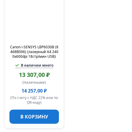
Canon i-SENSYS LBP6030B (8
468B006) {лазерный A4 240
0x600dpi 18стр/мин USB}
В наличии много
13 307,00 ₽
(Наличными)
14 257,00 ₽
(По счету с НДС 22% или по
QR-коду)
В КОРЗИНУ