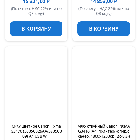
15 321,00 ₽
14 853,00 ₽
(По счету с НДС 22% или по
(По счету с НДС 22% или по
QR-коду)
QR-коду)
В КОРЗИНУ
В КОРЗИНУ
МФУ цветное Canon Pixma
МФУ струйный Canon PIXMA
G3470 (5805C029AA/5805C0
G3416 (A4, принтер/копир/с
09) A4 USB WiFi
канер, 4800х1200dpi, до 8.8ч