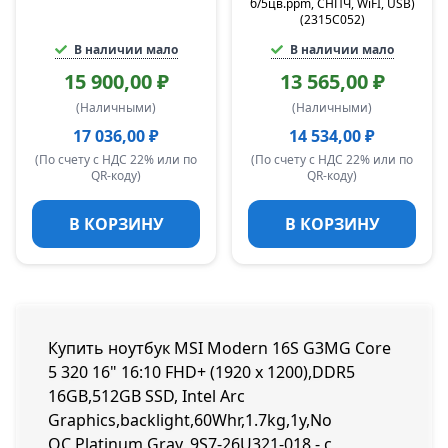
б/5цв.ppm, СНПЧ, WiFI, USB)
(2315C052)
В наличии мало
В наличии мало
15 900,00 ₽
13 565,00 ₽
(Наличными)
(Наличными)
17 036,00 ₽
14 534,00 ₽
(По счету с НДС 22% или по
(По счету с НДС 22% или по
QR-коду)
QR-коду)
В КОРЗИНУ
В КОРЗИНУ
Купить ноутбук MSI Modern 16S G3MG Core
5 320 16" 16:10 FHD+ (1920 x 1200),DDR5
16GB,512GB SSD, Intel Arc
Graphics,backlight,60Whr,1.7kg,1y,No
OC,Platinum Gray, 9S7-26U321-018 - с