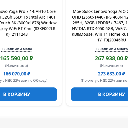
novo Yoga Pro 7 14IAH10 Core
Моноблок Lenovo Yoga AIO 
H 32Gb SSD1Tb Intel Arc 140T
QHD (2560x1440) IPS 400N 12
Touch 3K (3000x1876) Window
285H, 32GB LPDDR5x-7467, 1
grey WiFi BT Cam (83KF002LR
NVIDIA RTX 4050 6GB, WiFi7, 
K), 2111243
KB&Mouse, Win 11 Home Rus,
1Y, F0J20046RU
В наличии мало
В наличии много
165 590,00 ₽
267 938,00 ₽
(Наличными)
(Наличными)
166 070,00 ₽
273 633,00 ₽
у с НДС 22% или по QR-коду)
(По счету с НДС 22% или по
В КОРЗИНУ
В КОРЗИНУ