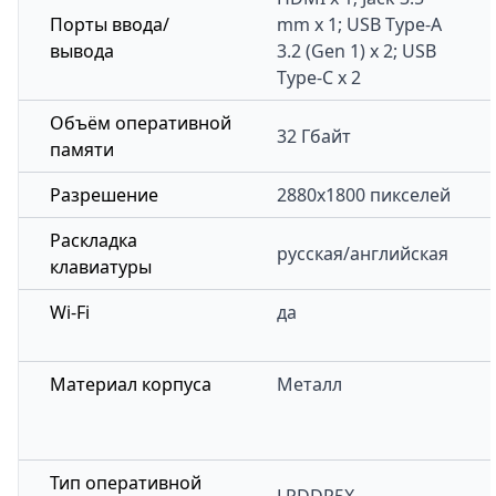
Порты ввода/
mm x 1; USB Type-A
вывода
3.2 (Gen 1) x 2; USB
Type-C x 2
Объём оперативной
32 Гбайт
памяти
Разрешение
2880x1800 пикселей
Раскладка
русская/английская
клавиатуры
Wi-Fi
да
Материал корпуса
Металл
Тип оперативной