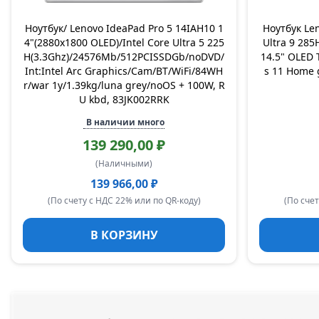
Ноутбук/ Lenovo IdeaPad Pro 5 14IAH10 1
Ноутбук Le
4"(2880x1800 OLED)/Intel Core Ultra 5 225
Ultra 9 285
H(3.3Ghz)/24576Mb/512PCISSDGb/noDVD/
14.5" OLED 
Int:Intel Arc Graphics/Cam/BT/WiFi/84WH
s 11 Home 
r/war 1y/1.39kg/luna grey/noOS + 100W, R
U kbd, 83JK002RRK
В наличии много
139 290,00 ₽
(Наличными)
139 966,00 ₽
(По счету с НДС 22% или по QR-коду)
(По счет
В КОРЗИНУ