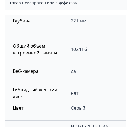
товар неисправен или с дефектом.
Глубина
221 мм
Общий объем
1024 Гб
встроенной памяти
Веб-камера
да
Гибридный жёсткий
нет
диск
Цвет
Серый
HDMI x 1; Jack 3.5