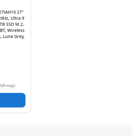
27IAH10 27"
0Hz, Ultra 9
TB SSD M.2,
BT, Wireless
 Luna Grey,
 QR-коду)