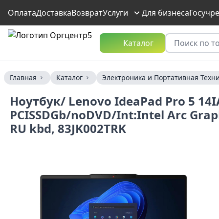
Оплата
Доставка
Возврат
Услуги
Для бизнеса
Госучр
Каталог
Главная
Каталог
Электроника и Портативная Техн
Ноутбук/ Lenovo IdeaPad Pro 5 14I
PCISSDGb/noDVD/Int:Intel Arc Gra
RU kbd, 83JK002TRK