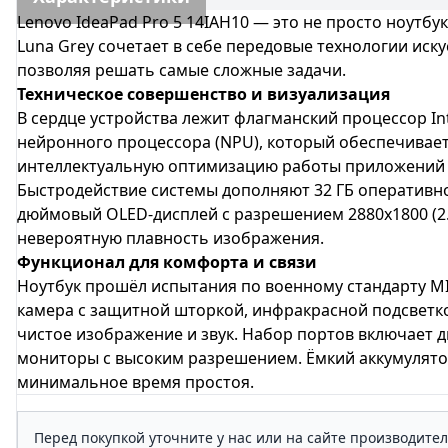
Lenovo IdeaPad Pro 5 14IAH10 — это не просто ноутб
Luna Grey
сочетает в себе передовые технологии иск
позволяя решать самые сложные задачи.
Техническое совершенство и визуализация
В сердце устройства лежит флагманский процессор
In
нейронного процессора (
NPU
), который обеспечивает
интеллектуальную оптимизацию работы приложений и
Быстродействие системы дополняют
32 ГБ
оперативно
дюймовый OLED-дисплей
с разрешением
2880x1800 (2
невероятную плавность изображения.
Функционал для комфорта и связи
Ноутбук прошёл испытания по военному стандарту
MI
камера с защитной шторкой, инфракрасной подсветк
чистое изображение и звук. Набор портов включает 
мониторы с высоким разрешением. Ёмкий аккумулят
минимальное время простоя.
Перед покупкой уточните у нас или на сайте производите