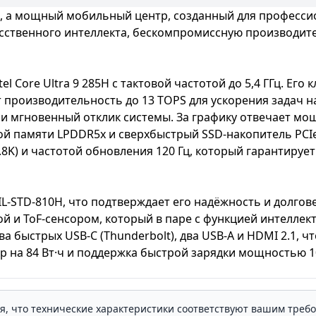
ук, а мощный мобильный центр, созданный для професси
усственного интеллекта, бескомпромиссную производит
tel Core Ultra 9 285H
с тактовой частотой до 5,4 ГГц. Ег
 производительность до 13 TOPS для ускорения задач на
 мгновенный отклик системы. За графику отвечает м
й памяти LPDDR5x и сверхбыстрый SSD-накопитель PCI
.8K)
и частотой обновления
120 Гц
, который гарантируе
L-STD-810H
, что подтверждает его надёжность и долго
ой и
ToF
-сенсором, который в паре с функцией интелле
два быстрых
USB-C
(Thunderbolt), два
USB-A
и
HDMI
2.1, 
ор на
84 Вт·ч
и поддержка быстрой зарядки мощностью
1
ля, что технические характеристики соответствуют вашим треб