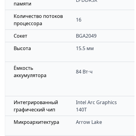
LPDDR5X
памяти
Количество потоков
16
процессора
Сокет
BGA2049
Высота
15.5 мм
Ёмкость
84 Вт⋅ч
аккумулятора
Интегрированный
Intel Arc Graphics
графический чип
140T
Микроархитектура
Arrow Lake