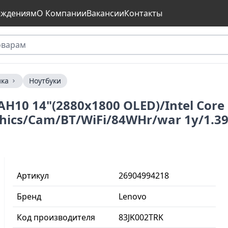
еждениям
О Компании
Вакансии
Контакты
ика
Ноутбуки
AH10 14"(2880x1800 OLED)/Intel Core
phics/Cam/BT/WiFi/84WHr/war 1y/1.3
Артикул
26904994218
Бренд
Lenovo
Код производителя
83JK002TRK