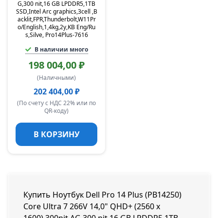
G,300 nit,16 GB LPDDR5,1TB
SSD,Intel Arc graphics,3cell ,B
acklit,FPR,Thunderbolt,W11Pr
o/English,1,4kg,2y,KB Eng/Ru
s,Silve, Pro14Plus-7616
В наличии много
198 004,00 ₽
(Наличными)
202 404,00 ₽
(По счету с НДС 22% или по
QR-коду)
В КОРЗИНУ
Купить Ноутбук Dell Pro 14 Plus (PB14250)
Core Ultra 7 266V 14,0" QHD+ (2560 x