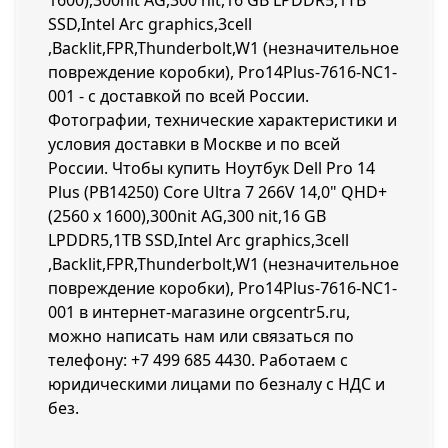
1600),300nit AG,300 nit,16 GB LPDDR5,1TB
SSD,Intel Arc graphics,3cell
,Backlit,FPR,Thunderbolt,W1 (незначительное
повреждение коробки), Pro14Plus-7616-NC1-
001 - с доставкой по всей России.
Фотографии, технические характеристики и
условия доставки в Москве и по всей
России. Чтобы купить Ноутбук Dell Pro 14
Plus (PB14250) Core Ultra 7 266V 14,0" QHD+
(2560 x 1600),300nit AG,300 nit,16 GB
LPDDR5,1TB SSD,Intel Arc graphics,3cell
,Backlit,FPR,Thunderbolt,W1 (незначительное
повреждение коробки), Pro14Plus-7616-NC1-
001 в интернет-магазине orgcentr5.ru,
можно написать нам или связаться по
телефону:
+7 499 685 4430
. Работаем с
юридическими лицами по безналу с НДС и
без.