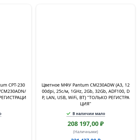
tum CPT-230
Цветное МФУ Pantum CM230ADW (A3, 12
N/CM230ADN/
00dpi, 25с/м, 1GHz, 2Gb, 32Gb, ADF100, D
РЕГИСТРАЦИ
P, LAN, USB, WiFi, BT) "ТОЛЬКО РЕГИСТРА
ЦИЯ"
о
В наличии мало
208 197,00 ₽
(Наличными)