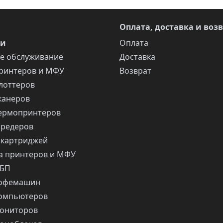
Оплата, доставка и воз
ги
Оплата
е обслуживание
Доставка
ринтеров и МФУ
Возврат
лоттеров
канеров
ермопринтеров
шредеров
 картриджей
 принтеров и МФУ
ИБП
кофемашин
компьютеров
ониторов