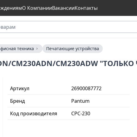
еждениям
О Компании
Вакансии
Контакты
фисная техника
Печатающие устройства
30DN/CM230ADN/CM230ADW "ТОЛЬКО
Артикул
26900087772
Бренд
Pantum
Код производителя
CPC-230