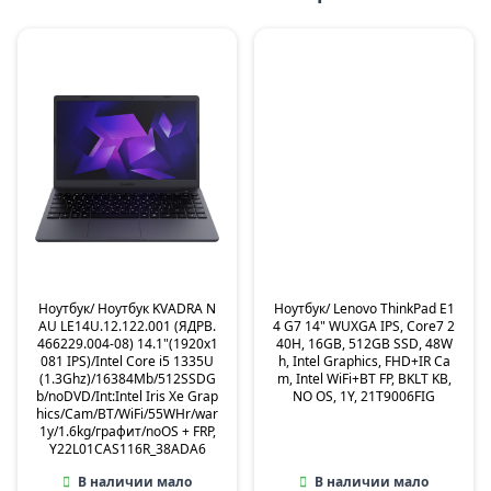
Ноутбук/ Ноутбук KVADRA N
Ноутбук/ Lenovo ThinkPad E1
AU LE14U.12.122.001 (ЯДРВ.
4 G7 14" WUXGA IPS, Core7 2
466229.004-08) 14.1"(1920x1
40H, 16GB, 512GB SSD, 48W
081 IPS)/Intel Core i5 1335U
h, Intel Graphics, FHD+IR Ca
(1.3Ghz)/16384Mb/512SSDG
m, Intel WiFi+BT FP, BKLT KB,
b/noDVD/Int:Intel Iris Xe Grap
NO OS, 1Y, 21T9006FIG
hics/Cam/BT/WiFi/55WHr/war
1y/1.6kg/графит/noOS + FRP,
Y22L01CAS116R_38ADA6
В наличии мало
В наличии мало