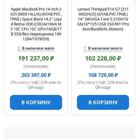
Apple MacBook Pro 14-inch 2
Lenovo Thinkpad E14 G7 [21T
025 [MDE14LL/A] (КЛАВ.РУС.
9002HUS] (КЛАВ.РУС.ГРАВ.)
ГРАВ.) Space Black 14.2" Liqui
14" {WUXGA Core 5 210H/16
d Retina XDR {(3024x1964) M
Gb(16*1)/512Gb SSD/W11Pro
5 10C CPU 10C GPU/16GB/1T
bios/Backlit/AL-Bottom}
B SSD/без переходника 199
1284/1979059}
В наличии мало
В наличии много
191 237,00 ₽
102 228,00 ₽
(Наличными)
(Наличными)
203 397,00 ₽
108 729,00 ₽
(По счету с НДС 22% или по
(По счету с НДС 22% или по
QR-коду)
QR-коду)
В КОРЗИНУ
В КОРЗИНУ