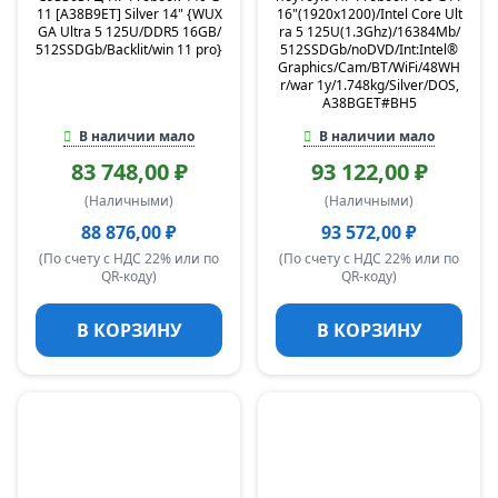
11 [A38B9ET] Silver 14" {WUX
16"(1920x1200)/Intel Core Ult
GA Ultra 5 125U/DDR5 16GB/
ra 5 125U(1.3Ghz)/16384Mb/
512SSDGb/Backlit/win 11 pro}
512SSDGb/noDVD/Int:Intel®
Graphics/Cam/BT/WiFi/48WH
r/war 1y/1.748kg/Silver/DOS,
A38BGET#BH5
В наличии мало
В наличии мало
83 748,00 ₽
93 122,00 ₽
(Наличными)
(Наличными)
88 876,00 ₽
93 572,00 ₽
(По счету с НДС 22% или по
(По счету с НДС 22% или по
QR-коду)
QR-коду)
В КОРЗИНУ
В КОРЗИНУ