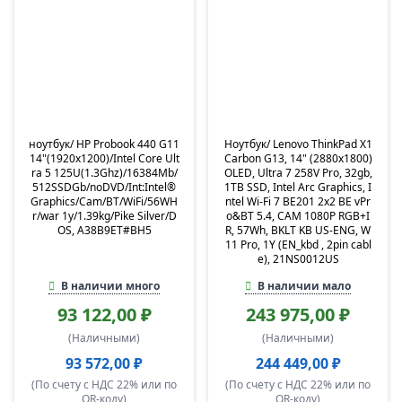
ноутбук/ HP Probook 440 G11
Ноутбук/ Lenovo ThinkPad X1
14"(1920x1200)/Intel Core Ult
Carbon G13, 14" (2880x1800)
ra 5 125U(1.3Ghz)/16384Mb/
OLED, Ultra 7 258V Pro, 32gb,
512SSDGb/noDVD/Int:Intel®
1TB SSD, Intel Arc Graphics, I
Graphics/Cam/BT/WiFi/56WH
ntel Wi-Fi 7 BE201 2x2 BE vPr
r/war 1y/1.39kg/Pike Silver/D
o&BT 5.4, CAM 1080P RGB+I
OS, A38B9ET#BH5
R, 57Wh, BKLT KB US-ENG, W
11 Pro, 1Y (EN_kbd , 2pin cabl
e), 21NS0012US
В наличии много
В наличии мало
93 122,00 ₽
243 975,00 ₽
(Наличными)
(Наличными)
93 572,00 ₽
244 449,00 ₽
(По счету с НДС 22% или по
(По счету с НДС 22% или по
QR-коду)
QR-коду)