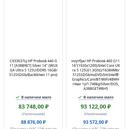
C933637Ц-HP Probook 440 G
ноутбук/ HP Probook 460 G11
11 [A38B9ET] Silver 14" {WUX
16"(1920x1200)/Intel Core Ult
GA Ultra 5 125U/DDR5 16GB/
ra 5 125U(1.3Ghz)/16384Mb/
512SSDGb/Backlit/win 11 pro}
512SSDGb/noDVD/Int:Intel®
Graphics/Cam/BT/WiFi/48WH
r/war 1y/1.748kg/Silver/DOS,
A38BGET#BH5
В наличии мало
В наличии мало
83 748,00 ₽
93 122,00 ₽
(Наличными)
(Наличными)
88 876,00 ₽
93 572,00 ₽
(По счету с НДС 22% или по
(По счету с НДС 22% или по