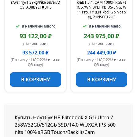
r/war 1y/1.39kg/Pike Silver/D
o&BT 5.4, CAM 1080P RGB+I
OS, A38B9ET#BH5
R, 57Wh, BKLT KB US-ENG, W
11 Pro, 1Y (EN_kbd , 2pin cabl
e), 21NS0012US
В наличии много
В наличии мало
93 122,00 ₽
243 975,00 ₽
(Наличными)
(Наличными)
93 572,00 ₽
244 449,00 ₽
(По счету с НДС 22% или по
(По счету с НДС 22% или по
QR-коду)
QR-коду)
В КОРЗИНУ
В КОРЗИНУ
Купить Ноутбук HP Elitebook X G1i Ultra 7
258V/32Gb/512Gb SSD/14.0 WUXGA IPS 500
nits 100% sRGB Touch/Backlit/Cam