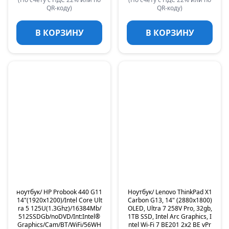
QR-коду)
QR-коду)
В КОРЗИНУ
В КОРЗИНУ
ноутбук/ HP Probook 440 G11
Ноутбук/ Lenovo ThinkPad X1
14"(1920x1200)/Intel Core Ult
Carbon G13, 14" (2880x1800)
ra 5 125U(1.3Ghz)/16384Mb/
OLED, Ultra 7 258V Pro, 32gb,
512SSDGb/noDVD/Int:Intel®
1TB SSD, Intel Arc Graphics, I
Graphics/Cam/BT/WiFi/56WH
ntel Wi-Fi 7 BE201 2x2 BE vPr