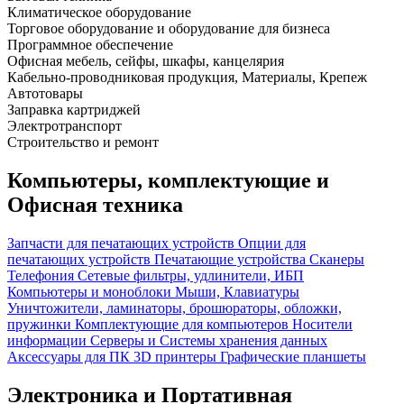
Климатическое оборудование
Торговое оборудование и оборудование для бизнеса
Программное обеспечение
Офисная мебель, сейфы, шкафы, канцелярия
Кабельно-проводниковая продукция, Материалы, Крепеж
Автотовары
Заправка картриджей
Электротранспорт
Строительство и ремонт
Компьютеры, комплектующие и
Офисная техника
Запчасти для печатающих устройств
Опции для
печатающих устройств
Печатающие устройства
Сканеры
Телефония
Сетевые фильтры, удлинители, ИБП
Компьютеры и моноблоки
Мыши, Клавиатуры
Уничтожители, ламинаторы, брошюраторы, обложки,
пружинки
Комплектующие для компьютеров
Носители
информации
Серверы и Системы хранения данных
Аксессуары для ПК
3D принтеры
Графические планшеты
Электроника и Портативная