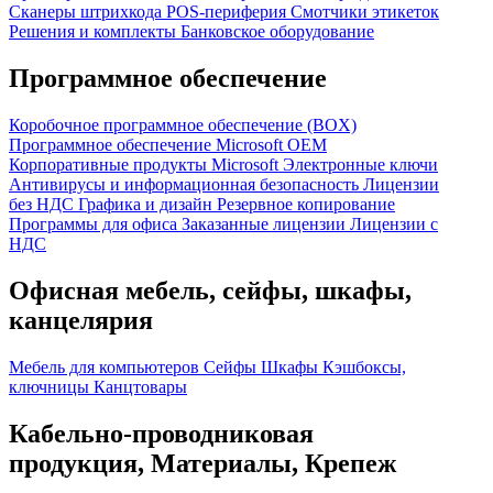
Сканеры штрихкода
POS-периферия
Смотчики этикеток
Решения и комплекты
Банковское оборудование
Программное обеспечение
Коробочное программное обеспечение (BOX)
Программное обеспечение Microsoft OEM
Корпоративные продукты Microsoft
Электронные ключи
Антивирусы и информационная безопасность
Лицензии
без НДС
Графика и дизайн
Резервное копирование
Программы для офиса
Заказанные лицензии
Лицензии с
НДС
Офисная мебель, сейфы, шкафы,
канцелярия
Мебель для компьютеров
Сейфы
Шкафы
Кэшбоксы,
ключницы
Канцтовары
Кабельно-проводниковая
продукция, Материалы, Крепеж