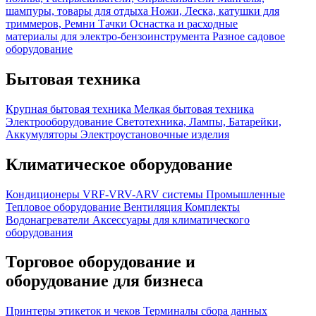
шампуры, товары для отдыха
Ножи, Леска, катушки для
триммеров, Ремни
Тачки
Оснастка и расходные
материалы для электро-бензоинструмента
Разное садовое
оборудование
Бытовая техника
Крупная бытовая техника
Мелкая бытовая техника
Электрооборудование
Светотехника, Лампы, Батарейки,
Аккумуляторы
Электроустановочные изделия
Климатическое оборудование
Кондиционеры
VRF-VRV-ARV системы
Промышленные
Тепловое оборудование
Вентиляция
Комплекты
Водонагреватели
Аксессуары для климатического
оборудования
Торговое оборудование и
оборудование для бизнеса
Принтеры этикеток и чеков
Терминалы сбора данных