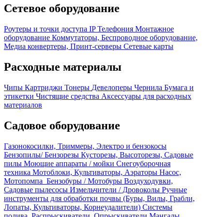
Сетевое оборудование
Роутеры и точки доступа
IP Телефония
Монтажное
оборудование
Коммутаторы, Беспроводное оборудование,
Медиа конвертеры, Принт-серверы
Сетевые карты
Расходные материалы
Чипы
Картриджи
Тонеры
Девелоперы
Чернила
Бумага и
этикетки
Чистящие средства
Аксессуары для расходных
материалов
Садовое оборудование
Газонокосилки, Триммеры, Электро и бензокосы
Бензопилы/ Бензорезы
Кусторезы, Высоторезы, Садовые
пилы
Моющие аппараты / мойки
Снегоуборочная
техника
Мотоблоки, Культиваторы, Аэраторы
Насос,
Мотопомпа
Бензобуры / Мотобуры
Воздуходувки,
Садовые пылесосы
Измельчители / Дровоколы
Ручные
инструменты для обработки почвы (Буры, Вилы, Грабли,
Лопаты, Культиваторы, Корнеудалители)
Системы
полива, Распрыскиватели, Опрыскиватели
Мангалы,