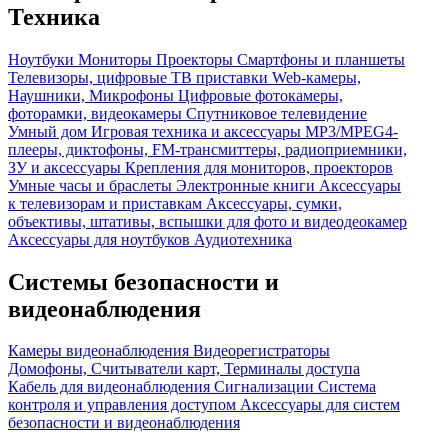
Техника
Ноутбуки
Мониторы
Проекторы
Смартфоны и планшеты
Телевизоры, цифровые ТВ приставки
Web-камеры,
Наушники, Микрофоны
Цифровые фотокамеры,
фоторамки, видеокамеры
Спутниковое телевидение
Умный дом
Игровая техника и аксессуары
MP3/MPEG4-
плееры, диктофоны, FM-трансмиттеры, радиоприемники,
ЗУ и аксессуары
Крепления для мониторов, проекторов
Умные часы и браслеты
Электронные книги
Аксессуары
к телевизорам и приставкам
Аксессуары, сумки,
объективы, штативы, вспышки для фото и видеодеокамер
Аксессуары для ноутбуков
Аудиотехника
Системы безопасности и
видеонаблюдения
Камеры видеонаблюдения
Видеорегистраторы
Домофоны, Считыватели карт, Терминалы доступа
Кабель для видеонаблюдения
Сигнализации
Система
контроля и управления доступом
Аксессуары для систем
безопасности и видеонаблюдения