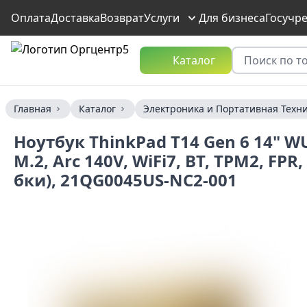
Оплата
Доставка
Возврат
Услуги
Для бизнеса
Госучр
Каталог
Главная
Каталог
Электроника и Портативная Техн
Ноутбук ThinkPad T14 Gen 6 14" WU
M.2, Arc 140V, WiFi7, BT, TPM2, F
бки), 21QG0045US-NC2-001