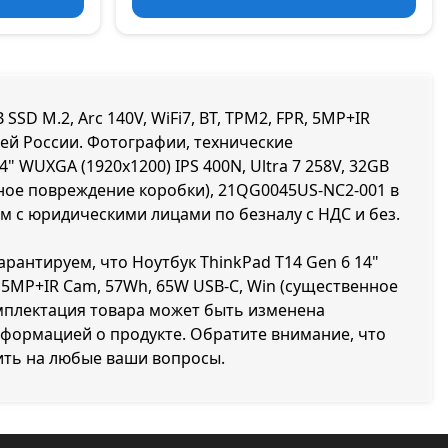
SSD M.2, Arc 140V, WiFi7, BT, TPM2, FPR, 5MP+IR
сей России. Фотографии, технические
" WUXGA (1920x1200) IPS 400N, Ultra 7 258V, 32GB
енное повреждение коробки), 21QG0045US-NC2-001 в
ем с юридическими лицами по безналу с НДС и без.
арантируем, что Ноутбук ThinkPad T14 Gen 6 14"
PR, 5MP+IR Cam, 57Wh, 65W USB-C, Win (существенное
мплектация товара может быть изменена
нформацией о продукте. Обратите внимание, что
ить на любые ваши вопросы.