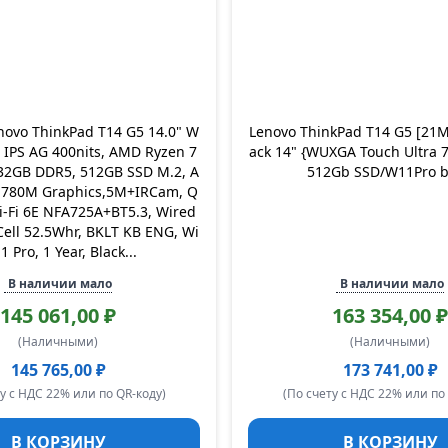
novo ThinkPad T14 G5 14.0" W
Lenovo ThinkPad T14 G5 [21
IPS AG 400nits, AMD Ryzen 7
ack 14" {WUXGA Touch Ultra 
32GB DDR5, 512GB SSD M.2, A
512Gb SSD/W11Pro b
780M Graphics,5M+IRCam, Q
-Fi 6E NFA725A+BT5.3, Wired
Cell 52.5Whr, BKLT KB ENG, Wi
1 Pro, 1 Year, Black...
В наличии мало
В наличии мало
145 061,00 ₽
163 354,00 ₽
(Наличными)
(Наличными)
145 765,00 ₽
173 741,00 ₽
у с НДС 22% или по QR-коду)
(По счету с НДС 22% или по
В КОРЗИНУ
В КОРЗИНУ