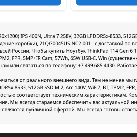
x1200) IPS 400N, Ultra 7 258V, 32GB LPDDR5x-8533, 512GB 
дение коробки), 21QG0045US-NC2-001 - с доставкой по в
всей России. Чтобы купить Ноутбук ThinkPad T14 Gen 6 14
, TPM2, FPR, 5MP+IR Cam, 57Wh, 65W USB-C, Win (существ
нам или связаться по телефону:
+7 499 685 4430
. Работа
ичаться от реального внешнего вида. Тем не менее мы г
DDR5x-8533, 512GB SSD M.2, Arc 140V, WiFi7, BT, TPM2, F
остью соответствует техническим характеристикам. Ко
ия. Мы всегда стараемся обеспечить вас актуальной и
е являются публичной офертой. Мы всегда готовы ответ