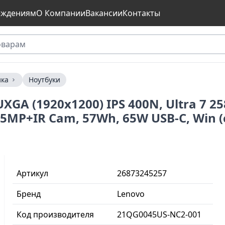
еждениям
О Компании
Вакансии
Контакты
ика
Ноутбуки
XGA (1920x1200) IPS 400N, Ultra 7 2
PR, 5MP+IR Cam, 57Wh, 65W USB-C, W
Артикул
26873245257
Бренд
Lenovo
Код производителя
21QG0045US-NC2-001