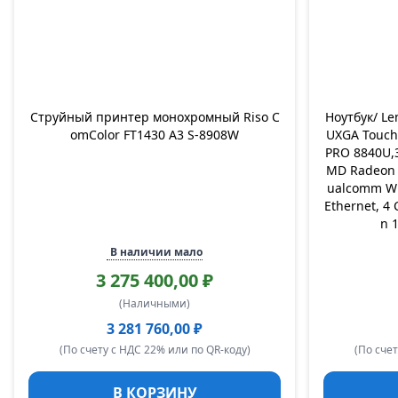
Струйный принтер монохромный Riso C
Ноутбук/ Le
omColor FT1430 А3 S-8908W
UXGA Touch 
PRO 8840U,
MD Radeon 
ualcomm Wi
Ethernet, 4 
n 1
В наличии мало
3 275 400,00 ₽
(Наличными)
3 281 760,00 ₽
(По счету с НДС 22% или по QR-коду)
(По счет
В КОРЗИНУ