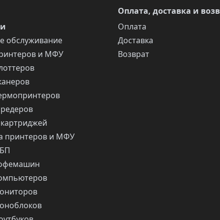
Оплата, доставка и воз
ги
Оплата
е обслуживание
Доставка
ринтеров и МФУ
Возврат
лоттеров
канеров
ермопринтеров
шредеров
 картриджей
 принтеров и МФУ
ИБП
кофемашин
компьютеров
ониторов
оноблоков
оутбуков