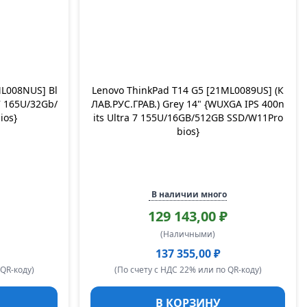
ML008NUS] Bl
Lenovo ThinkPad T14 G5 [21ML0089US] (К
7 165U/32Gb/
ЛАВ.РУС.ГРАВ.) Grey 14" {WUXGA IPS 400n
ios}
its Ultra 7 155U/16GB/512GB SSD/W11Pro
bios}
В наличии много
129 143,00 ₽
(Наличными)
137 355,00 ₽
 QR-коду)
(По счету с НДС 22% или по QR-коду)
В КОРЗИНУ