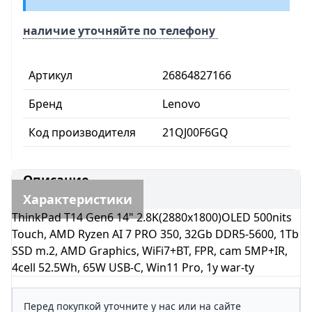
наличие уточняйте по телефону
Артикул
26864827166
Бренд
Lenovo
Код производителя
21QJ00F6GQ
Описание
Характеристики
ThinkPad T14 Gen6 14" 2.8K(2880x1800)OLED 500nits
Touch, AMD Ryzen AI 7 PRO 350, 32Gb DDR5-5600, 1Tb
SSD m.2, AMD Graphics, WiFi7+BT, FPR, cam 5MP+IR,
4cell 52.5Wh, 65W USB-C, Win11 Pro, 1y war-ty
Перед покупкой уточните у нас или на сайте