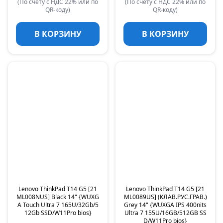
(По счету с НДС 22% или по
(По счету с НДС 22% или по
QR-коду)
QR-коду)
В КОРЗИНУ
В КОРЗИНУ
Lenovo ThinkPad T14 G5 [21
Lenovo ThinkPad T14 G5 [21
ML008NUS] Black 14" {WUXG
ML0089US] (КЛАВ.РУС.ГРАВ.)
A Touch Ultra 7 165U/32Gb/5
Grey 14" {WUXGA IPS 400nits
12Gb SSD/W11Pro bios}
Ultra 7 155U/16GB/512GB SS
D/W11Pro bios}