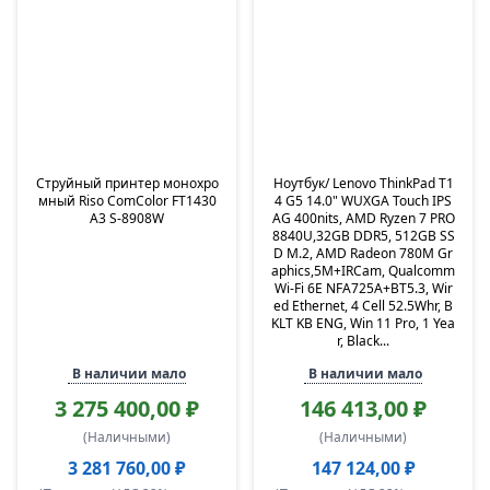
Струйный принтер монохро
Ноутбук/ Lenovo ThinkPad T1
мный Riso ComColor FT1430
4 G5 14.0" WUXGA Touch IPS
А3 S-8908W
AG 400nits, AMD Ryzen 7 PRO
8840U,32GB DDR5, 512GB SS
D M.2, AMD Radeon 780M Gr
aphics,5M+IRCam, Qualcomm
Wi-Fi 6E NFA725A+BT5.3, Wir
ed Ethernet, 4 Cell 52.5Whr, B
KLT KB ENG, Win 11 Pro, 1 Yea
r, Black...
В наличии мало
В наличии мало
3 275 400,00 ₽
146 413,00 ₽
(Наличными)
(Наличными)
3 281 760,00 ₽
147 124,00 ₽