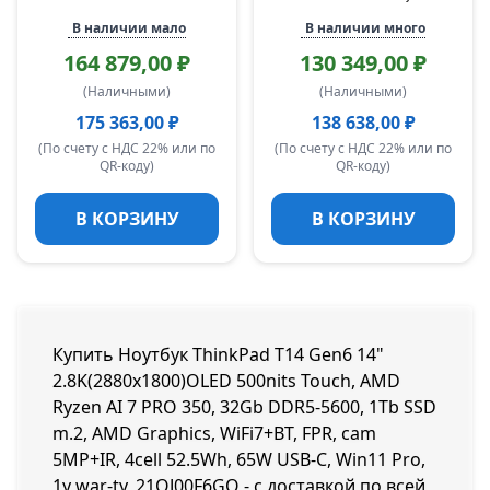
В наличии мало
В наличии много
164 879,00 ₽
130 349,00 ₽
(Наличными)
(Наличными)
175 363,00 ₽
138 638,00 ₽
(По счету с НДС 22% или по
(По счету с НДС 22% или по
QR-коду)
QR-коду)
В КОРЗИНУ
В КОРЗИНУ
Купить Ноутбук ThinkPad T14 Gen6 14"
2.8K(2880x1800)OLED 500nits Touch, AMD
Ryzen AI 7 PRO 350, 32Gb DDR5-5600, 1Tb SSD
m.2, AMD Graphics, WiFi7+BT, FPR, cam
5MP+IR, 4cell 52.5Wh, 65W USB-C, Win11 Pro,
1y war-ty, 21QJ00F6GQ - с доставкой по всей