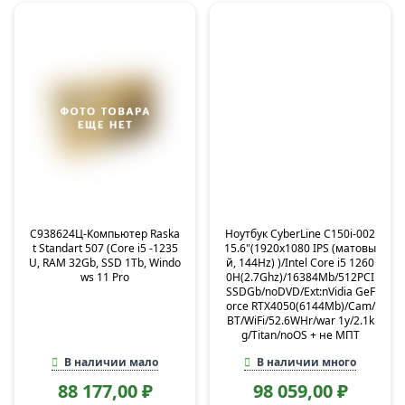
C938624Ц-Компьютер Raska
Ноутбук CyberLine C150i-002
t Standart 507 (Core i5 -1235
15.6"(1920x1080 IPS (матовы
U, RAM 32Gb, SSD 1Tb, Windo
й, 144Hz) )/Intel Core i5 1260
ws 11 Pro
0H(2.7Ghz)/16384Mb/512PCI
SSDGb/noDVD/Ext:nVidia GeF
orce RTX4050(6144Mb)/Cam/
BT/WiFi/52.6WHr/war 1y/2.1k
g/Titan/noOS + не МПТ
В наличии мало
В наличии много
88 177,00 ₽
98 059,00 ₽