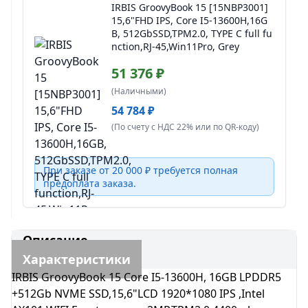
IRBIS GroovyBook 15 [15NBP3001]
15,6"FHD IPS, Core I5-13600H,16G
B, 512GbSSD,TPM2.0, TYPE C full fu
nction,RJ-45,Win11Pro, Grey
51 376 ₽
(Наличными)
54 784 ₽
(По счету с НДС 22% или по QR-коду)
При заказе от 20 000 ₽ требуется полная
предоплата заказа.
Описание
Характеристики
IRBIS GroovyBook 15 Core I5-13600H, 16GB LPDDR5
+512Gb NVME SSD,15,6"LCD 1920*1080 IPS ,Intel