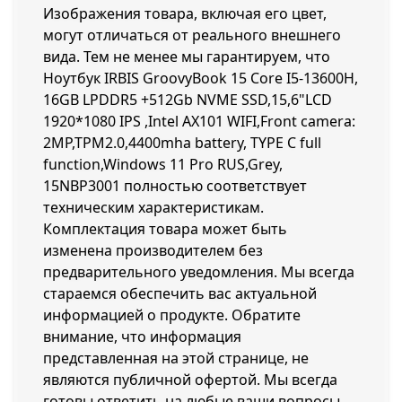
Изображения товара, включая его цвет,
могут отличаться от реального внешнего
вида. Тем не менее мы гарантируем, что
Ноутбук IRBIS GroovyBook 15 Core I5-13600H,
16GB LPDDR5 +512Gb NVME SSD,15,6"LCD
1920*1080 IPS ,Intel AX101 WIFI,Front camera:
2MP,TPM2.0,4400mha battery, TYPE C full
function,Windows 11 Pro RUS,Grey,
15NBP3001 полностью соответствует
техническим характеристикам.
Комплектация товара может быть
изменена производителем без
предварительного уведомления. Мы всегда
стараемся обеспечить вас актуальной
информацией о продукте. Обратите
внимание, что информация
представленная на этой странице, не
являются публичной офертой. Мы всегда
готовы ответить на любые ваши вопросы.