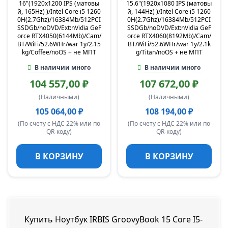
16"(1920x1200 IPS (матовы
15.6"(1920x1080 IPS (матовы
й, 165Hz) )/Intel Core i5 1260
й, 144Hz) )/Intel Core i5 1260
0H(2.7Ghz)/16384Mb/512PCI
0H(2.7Ghz)/16384Mb/512PCI
SSDGb/noDVD/Ext:nVidia GeF
SSDGb/noDVD/Ext:nVidia GeF
orce RTX4050(6144Mb)/Cam/
orce RTX4060(8192Mb)/Cam/
BT/WiFi/52.6WHr/war 1y/2.15
BT/WiFi/52.6WHr/war 1y/2.1k
kg/Coffee/noOS + не МПТ
g/Titan/noOS + не МПТ
В наличии много
В наличии много
104 557,00 ₽
107 672,00 ₽
(Наличными)
(Наличными)
105 064,00 ₽
108 194,00 ₽
(По счету с НДС 22% или по
(По счету с НДС 22% или по
QR-коду)
QR-коду)
В КОРЗИНУ
В КОРЗИНУ
Купить Ноутбук IRBIS GroovyBook 15 Core I5-