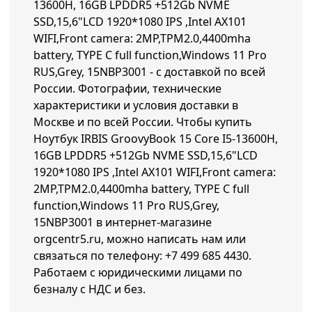
13600H, 16GB LPDDR5 +512Gb NVME
SSD,15,6"LCD 1920*1080 IPS ,Intel AX101
WIFI,Front camera: 2MP,TPM2.0,4400mha
battery, TYPE C full function,Windows 11 Pro
RUS,Grey, 15NBP3001 - с доставкой по всей
России. Фотографии, технические
характеристики и условия доставки в
Москве и по всей России. Чтобы купить
Ноутбук IRBIS GroovyBook 15 Core I5-13600H,
16GB LPDDR5 +512Gb NVME SSD,15,6"LCD
1920*1080 IPS ,Intel AX101 WIFI,Front camera:
2MP,TPM2.0,4400mha battery, TYPE C full
function,Windows 11 Pro RUS,Grey,
15NBP3001 в интернет-магазине
orgcentr5.ru, можно написать нам или
связаться по телефону:
+7 499 685 4430
.
Работаем с юридическими лицами по
безналу с НДС и без.