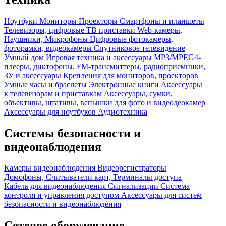
Ноутбуки
Мониторы
Проекторы
Смартфоны и планшеты
Телевизоры, цифровые ТВ приставки
Web-камеры,
Наушники, Микрофоны
Цифровые фотокамеры,
фоторамки, видеокамеры
Спутниковое телевидение
Умный дом
Игровая техника и аксессуары
MP3/MPEG4-
плееры, диктофоны, FM-трансмиттеры, радиоприемники,
ЗУ и аксессуары
Крепления для мониторов, проекторов
Умные часы и браслеты
Электронные книги
Аксессуары
к телевизорам и приставкам
Аксессуары, сумки,
объективы, штативы, вспышки для фото и видеодеокамер
Аксессуары для ноутбуков
Аудиотехника
Системы безопасности и
видеонаблюдения
Камеры видеонаблюдения
Видеорегистраторы
Домофоны, Считыватели карт, Терминалы доступа
Кабель для видеонаблюдения
Сигнализации
Система
контроля и управления доступом
Аксессуары для систем
безопасности и видеонаблюдения
Сетевое оборудование