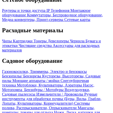
Роутеры и точки доступа
IP Телефония
Монтажное
оборудование
Коммутаторы, Беспроводное оборудование,
Медиа конвертеры, Принт-серверы
Сетевые карты
Расходные материалы
Чипы
Картриджи
Тонеры
Девелоперы
Чернила
Бумага и
этикетки
Чистящие средства
Аксессуары для расходных
материалов
Садовое оборудование
Газонокосилки, Триммеры, Электро и бензокосы
Бензопилы/ Бензорезы
Кусторезы, Высоторезы, Садовые
пилы
Моющие аппараты / мойки
Снегоуборочная
техника
Мотоблоки, Культиваторы, Аэраторы
Насос,
Мотопомпа
Бензобуры / Мотобуры
Воздуходувки,
Садовые пылесосы
Измельчители / Дровоколы
Ручные
инструменты для обработки почвы (Буры, Вилы, Грабли,
Лопаты, Культиваторы, Корнеудалители)
Системы
полива, Распрыскиватели, Опрыскиватели
Мангалы,
шампуры, товары для отдыха
Ножи, Леска, катушки для