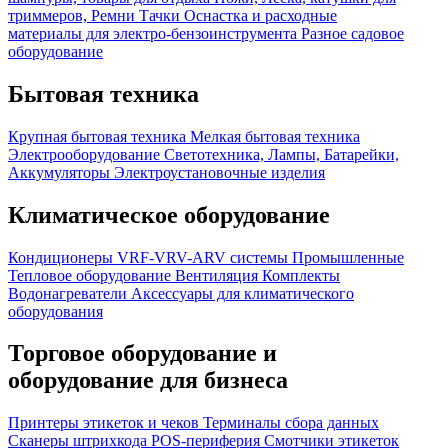
триммеров, Ремни
Тачки
Оснастка и расходные
материалы для электро-бензоинструмента
Разное садовое
оборудование
Бытовая техника
Крупная бытовая техника
Мелкая бытовая техника
Электрооборудование
Светотехника, Лампы, Батарейки,
Аккумуляторы
Электроустановочные изделия
Климатическое оборудование
Кондиционеры
VRF-VRV-ARV системы
Промышленные
Тепловое оборудование
Вентиляция
Комплекты
Водонагреватели
Аксессуары для климатического
оборудования
Торговое оборудование и
оборудование для бизнеса
Принтеры этикеток и чеков
Терминалы сбора данных
Сканеры штрихкода
POS-периферия
Смотчики этикеток