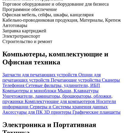
Торговое оборудование и оборудование для бизнеса
Программное обеспечение
Офисная мебель, сейфы, шкафы, канцелярия
Кабельно-проводниковая продукция, Материалы, Крепеж
Автотовары
Заправка картриджей
Электротранспорт
Строительство и ремонт
Компьютеры, комплектующие и
Офисная техника
Запчасти для печатающих устройств
Опции для
печатающих устройств
Печатающие устройства
Сканеры
Телефония
Сетевые фильтры, удлинители, ИБП
Компьютеры и моноблоки
Мыши, Клавиатуры
Уничтожители, ламинаторы, брошюраторы, обложки,
пружинки
Комплектующие для компьютеров
Носители
информации
Серверы и Системы хранения данных
Аксессуары для ПК
3D принтеры
Графические планшеты
Электроника и Портативная
Техника