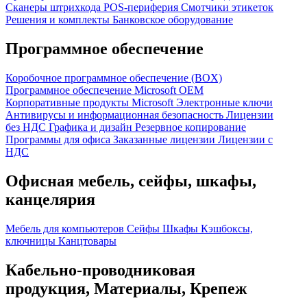
Сканеры штрихкода
POS-периферия
Смотчики этикеток
Решения и комплекты
Банковское оборудование
Программное обеспечение
Коробочное программное обеспечение (BOX)
Программное обеспечение Microsoft OEM
Корпоративные продукты Microsoft
Электронные ключи
Антивирусы и информационная безопасность
Лицензии
без НДС
Графика и дизайн
Резервное копирование
Программы для офиса
Заказанные лицензии
Лицензии с
НДС
Офисная мебель, сейфы, шкафы,
канцелярия
Мебель для компьютеров
Сейфы
Шкафы
Кэшбоксы,
ключницы
Канцтовары
Кабельно-проводниковая
продукция, Материалы, Крепеж