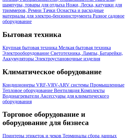
шампуры, товары для отдыха
Ножи, Леска, катушки для
триммеров, Ремни
Тачки
Оснастка и расходные
материалы для электро-бензоинструмента
Разное садовое
оборудование
Бытовая техника
Крупная бытовая техника
Мелкая бытовая техника
Электрооборудование
Светотехника, Лампы, Батарейки,
Аккумуляторы
Электроустановочные изделия
Климатическое оборудование
Кондиционеры
VRF-VRV-ARV системы
Промышленные
Тепловое оборудование
Вентиляция
Комплекты
Водонагреватели
Аксессуары для климатического
оборудования
Торговое оборудование и
оборудование для бизнеса
Принтеры этикеток и чеков
Терминалы сбора данных