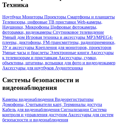
Техника
Ноутбуки
Мониторы
Проекторы
Смартфоны и планшеты
Телевизоры, цифровые ТВ приставки
Web-камеры,
Наушники, Микрофоны
Цифровые фотокамеры,
фоторамки, видеокамеры
Спутниковое телевидение
Умный дом
Игровая техника и аксессуары
MP3/MPEG4-
плееры, диктофоны, FM-трансмиттеры, радиоприемники,
ЗУ и аксессуары
Крепления для мониторов, проекторов
Умные часы и браслеты
Электронные книги
Аксессуары
к телевизорам и приставкам
Аксессуары, сумки,
объективы, штативы, вспышки для фото и видеодеокамер
Аксессуары для ноутбуков
Аудиотехника
Системы безопасности и
видеонаблюдения
Камеры видеонаблюдения
Видеорегистраторы
Домофоны, Считыватели карт, Терминалы доступа
Кабель для видеонаблюдения
Сигнализации
Система
контроля и управления доступом
Аксессуары для систем
безопасности и видеонаблюдения