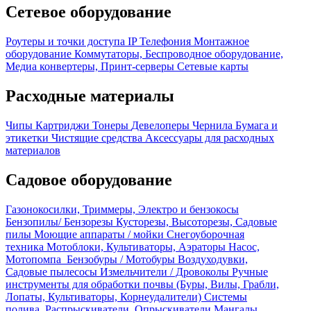
Сетевое оборудование
Роутеры и точки доступа
IP Телефония
Монтажное
оборудование
Коммутаторы, Беспроводное оборудование,
Медиа конвертеры, Принт-серверы
Сетевые карты
Расходные материалы
Чипы
Картриджи
Тонеры
Девелоперы
Чернила
Бумага и
этикетки
Чистящие средства
Аксессуары для расходных
материалов
Садовое оборудование
Газонокосилки, Триммеры, Электро и бензокосы
Бензопилы/ Бензорезы
Кусторезы, Высоторезы, Садовые
пилы
Моющие аппараты / мойки
Снегоуборочная
техника
Мотоблоки, Культиваторы, Аэраторы
Насос,
Мотопомпа
Бензобуры / Мотобуры
Воздуходувки,
Садовые пылесосы
Измельчители / Дровоколы
Ручные
инструменты для обработки почвы (Буры, Вилы, Грабли,
Лопаты, Культиваторы, Корнеудалители)
Системы
полива, Распрыскиватели, Опрыскиватели
Мангалы,