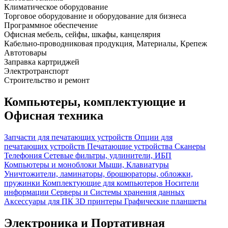
Климатическое оборудование
Торговое оборудование и оборудование для бизнеса
Программное обеспечение
Офисная мебель, сейфы, шкафы, канцелярия
Кабельно-проводниковая продукция, Материалы, Крепеж
Автотовары
Заправка картриджей
Электротранспорт
Строительство и ремонт
Компьютеры, комплектующие и
Офисная техника
Запчасти для печатающих устройств
Опции для
печатающих устройств
Печатающие устройства
Сканеры
Телефония
Сетевые фильтры, удлинители, ИБП
Компьютеры и моноблоки
Мыши, Клавиатуры
Уничтожители, ламинаторы, брошюраторы, обложки,
пружинки
Комплектующие для компьютеров
Носители
информации
Серверы и Системы хранения данных
Аксессуары для ПК
3D принтеры
Графические планшеты
Электроника и Портативная