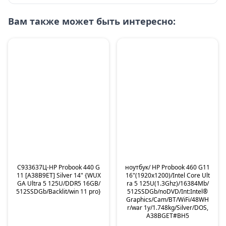
Вам также может быть интересно:
C933637Ц-HP Probook 440 G
ноутбук/ HP Probook 460 G11
11 [A38B9ET] Silver 14" {WUX
16"(1920x1200)/Intel Core Ult
GA Ultra 5 125U/DDR5 16GB/
ra 5 125U(1.3Ghz)/16384Mb/
512SSDGb/Backlit/win 11 pro}
512SSDGb/noDVD/Int:Intel®
Graphics/Cam/BT/WiFi/48WH
r/war 1y/1.748kg/Silver/DOS,
A38BGET#BH5