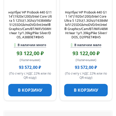
ноутбук/ HP Probook 440 G11
Ноутбук/ HP Probook 440 G1
14"(1920x1200)/Intel Core Ult
1 14"(1920x1200)/Intel Core
ra 5 125U(1.3Ghz)/16384Mb/
Ultra 5 125U(1.3Ghz)/16384M
512SSDGb/noDVD/Int:Intel®
b/512SSDGb/noDVD/Int:Intel
Graphics/Cam/BT/WiFi/56WH
® Graphics/Cam/BT/WiFi/48W
r/war 1y/1.39kg/Pike Silver/D
Hr/war 1y/1.39kg/Pike Silver/
OS, A38B9ET#BH5
DOS, D2FP6ET#BH5
В наличии много
В наличии мало
93 122,00 ₽
93 122,00 ₽
(Наличными)
(Наличными)
93 572,00 ₽
93 572,00 ₽
(По счету с НДС 22% или по
(По счету с НДС 22% или по
QR-коду)
QR-коду)
В КОРЗИНУ
В КОРЗИНУ