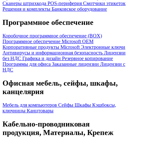
Сканеры штрихкода
POS-периферия
Смотчики этикеток
Решения и комплекты
Банковское оборудование
Программное обеспечение
Коробочное программное обеспечение (BOX)
Программное обеспечение Microsoft OEM
Корпоративные продукты Microsoft
Электронные ключи
Антивирусы и информационная безопасность
Лицензии
без НДС
Графика и дизайн
Резервное копирование
Программы для офиса
Заказанные лицензии
Лицензии с
НДС
Офисная мебель, сейфы, шкафы,
канцелярия
Мебель для компьютеров
Сейфы
Шкафы
Кэшбоксы,
ключницы
Канцтовары
Кабельно-проводниковая
продукция, Материалы, Крепеж