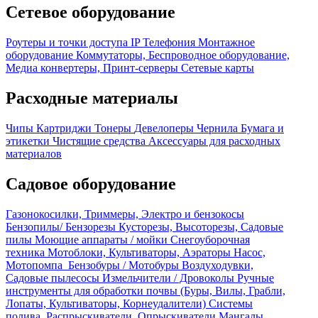
Сетевое оборудование
Роутеры и точки доступа
IP Телефония
Монтажное
оборудование
Коммутаторы, Беспроводное оборудование,
Медиа конвертеры, Принт-серверы
Сетевые карты
Расходные материалы
Чипы
Картриджи
Тонеры
Девелоперы
Чернила
Бумага и
этикетки
Чистящие средства
Аксессуары для расходных
материалов
Садовое оборудование
Газонокосилки, Триммеры, Электро и бензокосы
Бензопилы/ Бензорезы
Кусторезы, Высоторезы, Садовые
пилы
Моющие аппараты / мойки
Снегоуборочная
техника
Мотоблоки, Культиваторы, Аэраторы
Насос,
Мотопомпа
Бензобуры / Мотобуры
Воздуходувки,
Садовые пылесосы
Измельчители / Дровоколы
Ручные
инструменты для обработки почвы (Буры, Вилы, Грабли,
Лопаты, Культиваторы, Корнеудалители)
Системы
полива, Распрыскиватели, Опрыскиватели
Мангалы,