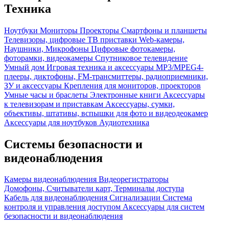
Техника
Ноутбуки
Мониторы
Проекторы
Смартфоны и планшеты
Телевизоры, цифровые ТВ приставки
Web-камеры,
Наушники, Микрофоны
Цифровые фотокамеры,
фоторамки, видеокамеры
Спутниковое телевидение
Умный дом
Игровая техника и аксессуары
MP3/MPEG4-
плееры, диктофоны, FM-трансмиттеры, радиоприемники,
ЗУ и аксессуары
Крепления для мониторов, проекторов
Умные часы и браслеты
Электронные книги
Аксессуары
к телевизорам и приставкам
Аксессуары, сумки,
объективы, штативы, вспышки для фото и видеодеокамер
Аксессуары для ноутбуков
Аудиотехника
Системы безопасности и
видеонаблюдения
Камеры видеонаблюдения
Видеорегистраторы
Домофоны, Считыватели карт, Терминалы доступа
Кабель для видеонаблюдения
Сигнализации
Система
контроля и управления доступом
Аксессуары для систем
безопасности и видеонаблюдения