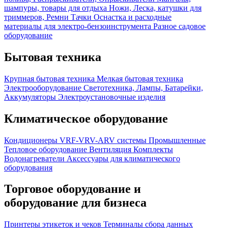
шампуры, товары для отдыха
Ножи, Леска, катушки для
триммеров, Ремни
Тачки
Оснастка и расходные
материалы для электро-бензоинструмента
Разное садовое
оборудование
Бытовая техника
Крупная бытовая техника
Мелкая бытовая техника
Электрооборудование
Светотехника, Лампы, Батарейки,
Аккумуляторы
Электроустановочные изделия
Климатическое оборудование
Кондиционеры
VRF-VRV-ARV системы
Промышленные
Тепловое оборудование
Вентиляция
Комплекты
Водонагреватели
Аксессуары для климатического
оборудования
Торговое оборудование и
оборудование для бизнеса
Принтеры этикеток и чеков
Терминалы сбора данных