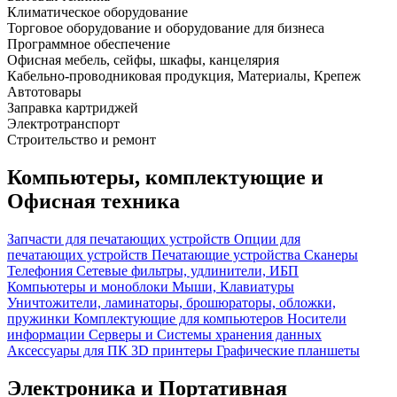
Климатическое оборудование
Торговое оборудование и оборудование для бизнеса
Программное обеспечение
Офисная мебель, сейфы, шкафы, канцелярия
Кабельно-проводниковая продукция, Материалы, Крепеж
Автотовары
Заправка картриджей
Электротранспорт
Строительство и ремонт
Компьютеры, комплектующие и
Офисная техника
Запчасти для печатающих устройств
Опции для
печатающих устройств
Печатающие устройства
Сканеры
Телефония
Сетевые фильтры, удлинители, ИБП
Компьютеры и моноблоки
Мыши, Клавиатуры
Уничтожители, ламинаторы, брошюраторы, обложки,
пружинки
Комплектующие для компьютеров
Носители
информации
Серверы и Системы хранения данных
Аксессуары для ПК
3D принтеры
Графические планшеты
Электроника и Портативная