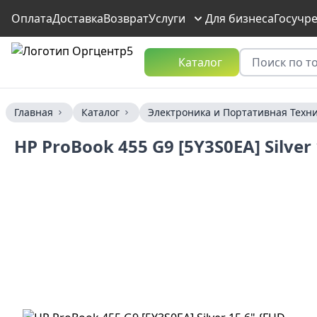
Оплата
Доставка
Возврат
Услуги
Для бизнеса
Госучр
Каталог
Главная
Каталог
Электроника и Портативная Техн
HP ProBook 455 G9 [5Y3S0EA] Silve