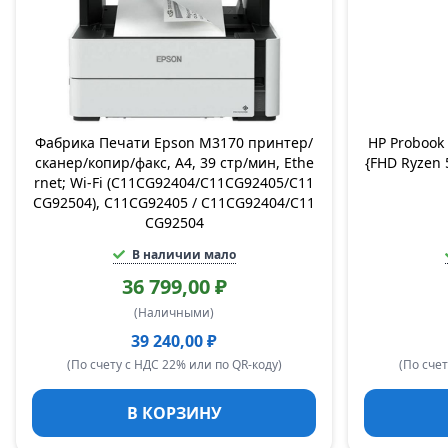
Фабрика Печати Epson M3170 принтер/
HP Probook 
сканер/копир/факс, А4, 39 стр/мин, Ethe
{FHD Ryzen
rnet; Wi-Fi (C11CG92404/C11CG92405/C11
CG92504), C11CG92405 / C11CG92404/C11
CG92504
В наличии мало
36 799,00 ₽
(Наличными)
39 240,00 ₽
(По счету с НДС 22% или по QR-коду)
(По счет
В КОРЗИНУ