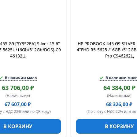
455 G9 [5Y3S2EA] Silver 15.6"
HP PROBOOK 445 G9 SILVER 
 5 5625U/16Gb/512Gb/DOS} C9
4"FHD R5-5625 /16GB /512GB
46132Ц
Pro C946262Ц
В наличии мало
В наличии мног
63 706,00 ₽
64 384,00 ₽
(Наличными)
(Наличными)
67 607,00 ₽
68 326,00 ₽
у с НДС 22% или по QR-коду)
(По счету с НДС 22% или по
В КОРЗИНУ
В КОРЗИНУ