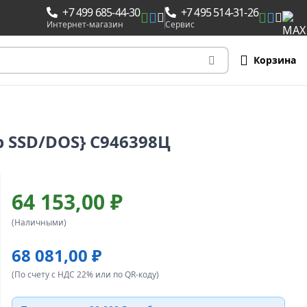
+7 499 685-44-30
+7 495 514-31-26
Интернет-магазин
Сервис
Корзина
Gb SSD/DOS} C946398Ц
64 153,00 ₽
(Наличными)
68 081,00 ₽
(По счету с НДС 22% или по QR-коду)