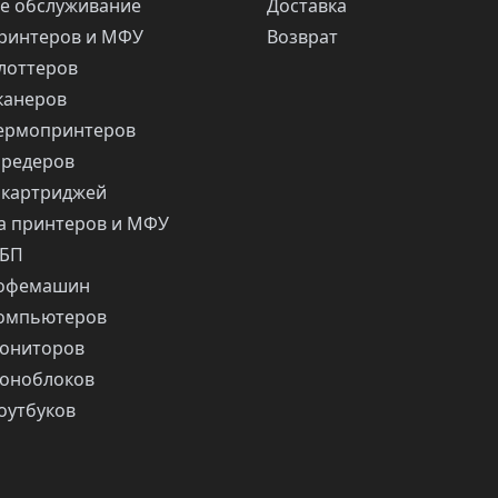
е обслуживание
Доставка
ринтеров и МФУ
Возврат
лоттеров
канеров
ермопринтеров
шредеров
 картриджей
 принтеров и МФУ
ИБП
кофемашин
компьютеров
ониторов
оноблоков
оутбуков