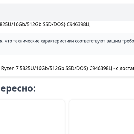
 7 5825U/16Gb/512Gb SSD/DOS} C946398Ц
ля, что технические характеристики соответствуют вашим треб
HD Ryzen 7 5825U/16Gb/512Gb SSD/DOS} C946398Ц - с доста
ересно: