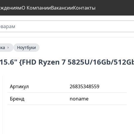
еждениям
О Компании
Вакансии
Контакты
ика
Ноутбуки
r 15.6" {FHD Ryzen 7 5825U/16Gb/512
Артикул
26835348559
Бренд
noname