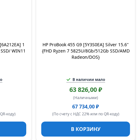
[6A212EA] 1
HP ProBook 455 G9 [5Y3S0EA] Silver 15.6"
 SSD/ WIN11
{FHD Ryzen 7 5825U/8Gb/512Gb SSD/AMD
Radeon/DOS}
о
В наличии мало
63 826,00 ₽
(Наличными)
67 734,00 ₽
 QR-коду)
(По счету с НДС 22% или по QR-коду)
В КОРЗИНУ