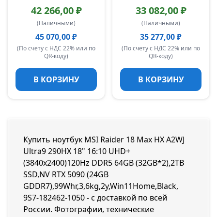
42 266,00 ₽
33 082,00 ₽
(Наличными)
(Наличными)
45 070,00 ₽
35 277,00 ₽
(По счету с НДС 22% или по
(По счету с НДС 22% или по
QR-коду)
QR-коду)
В КОРЗИНУ
В КОРЗИНУ
Купить ноутбук MSI Raider 18 Max HX A2WJ
Ultra9 290HX 18" 16:10 UHD+
(3840x2400)120Hz DDR5 64GB (32GB*2),2TB
SSD,NV RTX 5090 (24GB
GDDR7),99Whr,3,6kg,2y,Win11Home,Black,
9S7-182462-1050 - с доставкой по всей
России. Фотографии, технические