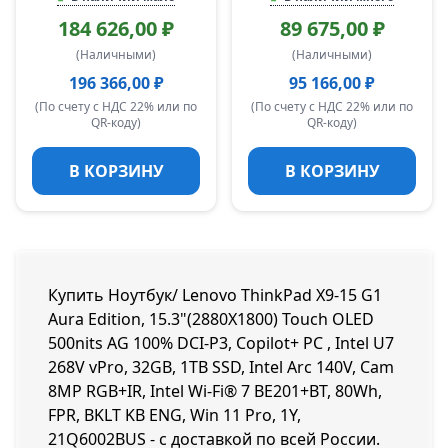
184 626,00 ₽
89 675,00 ₽
(Наличными)
(Наличными)
196 366,00 ₽
95 166,00 ₽
(По счету с НДС 22% или по
(По счету с НДС 22% или по
QR-коду)
QR-коду)
В КОРЗИНУ
В КОРЗИНУ
Купить Ноутбук/ Lenovo ThinkPad X9-15 G1
Aura Edition, 15.3"(2880X1800) Touch OLED
500nits AG 100% DCI-P3, Copilot+ PC , Intel U7
268V vPro, 32GB, 1TB SSD, Intel Arc 140V, Cam
8MP RGB+IR, Intel Wi-Fi® 7 BE201+BT, 80Wh,
FPR, BKLT KB ENG, Win 11 Pro, 1Y,
21Q6002BUS - с доставкой по всей России.