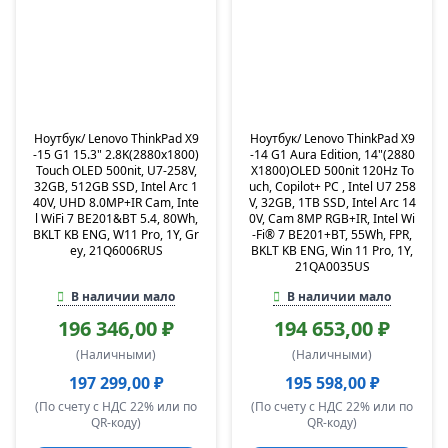
Ноутбук/ Lenovo ThinkPad X9
Ноутбук/ Lenovo ThinkPad X9
-15 G1 15.3" 2.8K(2880x1800)
-14 G1 Aura Edition, 14"(2880
Touch OLED 500nit, U7-258V,
X1800)OLED 500nit 120Hz To
32GB, 512GB SSD, Intel Arc 1
uch, Copilot+ PC , Intel U7 258
40V, UHD 8.0MP+IR Cam, Inte
V, 32GB, 1TB SSD, Intel Arc 14
l WiFi 7 BE201&BT 5.4, 80Wh,
0V, Cam 8MP RGB+IR, Intel Wi
BKLT KB ENG, W11 Pro, 1Y, Gr
-Fi® 7 BE201+BT, 55Wh, FPR,
еy, 21Q6006RUS
BKLT KB ENG, Win 11 Pro, 1Y,
21QA0035US
В наличии мало
В наличии мало
196 346,00 ₽
194 653,00 ₽
(Наличными)
(Наличными)
197 299,00 ₽
195 598,00 ₽
(По счету с НДС 22% или по
(По счету с НДС 22% или по
QR-коду)
QR-коду)