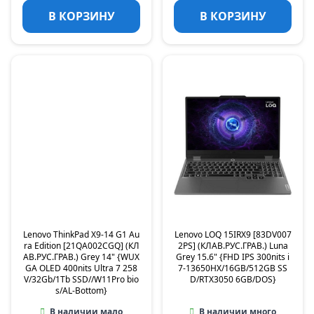
В КОРЗИНУ
В КОРЗИНУ
Lenovo ThinkPad X9-14 G1 Au
Lenovo LOQ 15IRX9 [83DV007
ra Edition [21QA002CGQ] (КЛ
2PS] (КЛАВ.РУС.ГРАВ.) Luna
АВ.РУС.ГРАВ.) Grey 14" {WUX
Grey 15.6" {FHD IPS 300nits i
GA OLED 400nits Ultra 7 258
7-13650HX/16GB/512GB SS
V/32Gb/1Tb SSD//W11Pro bio
D/RTX3050 6GB/DOS}
s/AL-Bottom}
В наличии мало
В наличии много