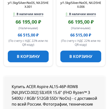
y/1.5kg/Silver/NoOS, NX.D5HE
y/1.5kg/Silver/NoOS, NX.D5HE
X.001
X.006
В наличии много
В наличии много
66 195,00 ₽
66 195,00 ₽
(Наличными)
(Наличными)
66 515,00 ₽
66 515,00 ₽
(По счету с НДС 22% или по
(По счету с НДС 22% или по
QR-коду)
QR-коду)
В КОРЗИНУ
В КОРЗИНУ
Купить ACER Aspire AL15-46P-R0W8
[NX.JXVCD.002] SILVER 15.6” {FHD Ryzen™ 3
5400U / 8GB/ 512GB SSD/ NoOs} - с доставкой
по всей России. Фотографии, технические