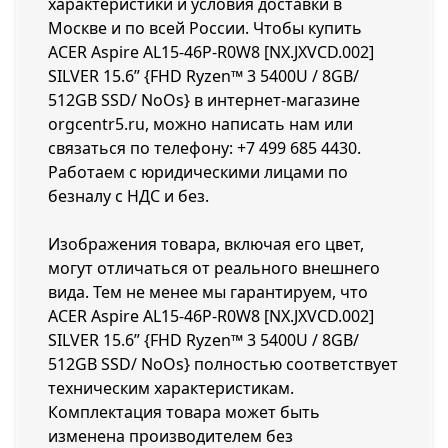
характеристики и условия доставки в
Москве и по всей России. Чтобы купить
ACER Aspire AL15-46P-R0W8 [NX.JXVCD.002]
SILVER 15.6” {FHD Ryzen™ 3 5400U / 8GB/
512GB SSD/ NoOs} в интернет-магазине
orgcentr5.ru, можно написать нам или
связаться по телефону:
+7 499 685 4430
.
Работаем с юридическими лицами по
безналу с НДС и без.
Изображения товара, включая его цвет,
могут отличаться от реального внешнего
вида. Тем не менее мы гарантируем, что
ACER Aspire AL15-46P-R0W8 [NX.JXVCD.002]
SILVER 15.6” {FHD Ryzen™ 3 5400U / 8GB/
512GB SSD/ NoOs} полностью соответствует
техническим характеристикам.
Комплектация товара может быть
изменена производителем без