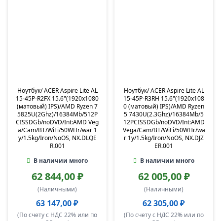
Ноутбук/ ACER Aspire Lite AL
Ноутбук/ ACER Aspire Lite AL
15-45P-R2FX 15.6"(1920x1080
15-45P-R3RH 15.6"(1920x108
(матовый) IPS)/AMD Ryzen 7
0 (матовый) IPS)/AMD Ryzen
5825U(2Ghz)/16384Mb/512P
5 7430U(2.3Ghz)/16384Mb/5
CISSDGb/noDVD/Int:AMD Veg
12PCISSDGb/noDVD/Int:AMD
a/Cam/BT/WiFi/50WHr/war 1
Vega/Cam/BT/WiFi/50WHr/wa
y/1.5kg/Iron/NoOS, NX.DLQE
r 1y/1.5kg/Iron/NoOS, NX.DJZ
R.001
ER.001
В наличии много
В наличии много
62 844,00 ₽
62 005,00 ₽
(Наличными)
(Наличными)
63 147,00 ₽
62 305,00 ₽
(По счету с НДС 22% или по
(По счету с НДС 22% или по