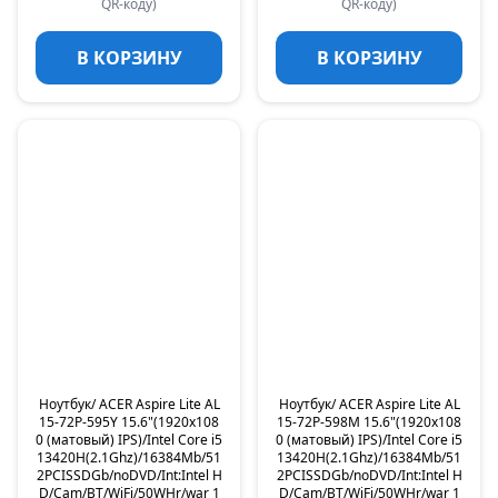
QR-коду)
QR-коду)
В КОРЗИНУ
В КОРЗИНУ
Ноутбук/ ACER Aspire Lite AL
Ноутбук/ ACER Aspire Lite AL
15-72P-595Y 15.6"(1920x108
15-72P-598M 15.6"(1920x108
0 (матовый) IPS)/Intel Core i5
0 (матовый) IPS)/Intel Core i5
13420H(2.1Ghz)/16384Mb/51
13420H(2.1Ghz)/16384Mb/51
2PCISSDGb/noDVD/Int:Intel H
2PCISSDGb/noDVD/Int:Intel H
D/Cam/BT/WiFi/50WHr/war 1
D/Cam/BT/WiFi/50WHr/war 1