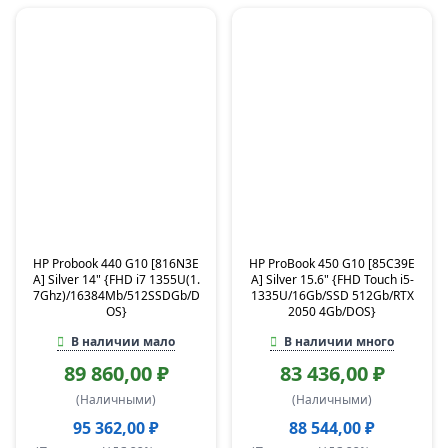
HP Probook 440 G10 [816N3E
HP ProBook 450 G10 [85C39E
A] Silver 14" {FHD i7 1355U(1.
A] Silver 15.6" {FHD Touch i5-
7Ghz)/16384Mb/512SSDGb/D
1335U/16Gb/SSD 512Gb/RTX
OS}
2050 4Gb/DOS}
В наличии мало
В наличии много
89 860,00 ₽
83 436,00 ₽
(Наличными)
(Наличными)
95 362,00 ₽
88 544,00 ₽