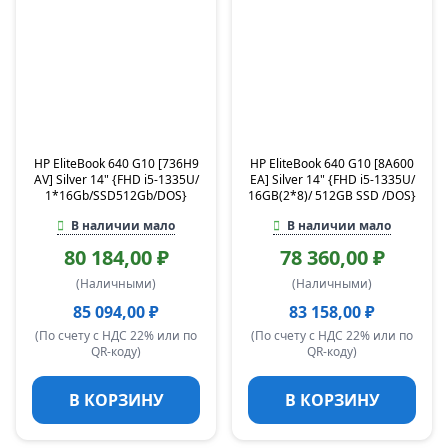
HP EliteBook 640 G10 [736H9
HP EliteBook 640 G10 [8A600
AV] Silver 14" {FHD i5-1335U/
EA] Silver 14" {FHD i5-1335U/
1*16Gb/SSD512Gb/DOS}
16GB(2*8)/ 512GB SSD /DOS}
В наличии мало
В наличии мало
80 184,00 ₽
78 360,00 ₽
(Наличными)
(Наличными)
85 094,00 ₽
83 158,00 ₽
(По счету с НДС 22% или по
(По счету с НДС 22% или по
QR-коду)
QR-коду)
В КОРЗИНУ
В КОРЗИНУ