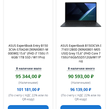
ASUS ExpertBook Entry B150
ASUS Expertbook B1503CVA-I
3CVA-S70424X [90NX0801-M
716512B0D [90NX0801-M05
00EW0] 15.6" {FHD i7 150U /1
US0] Grey 15,6" {FHD Core 7
6GB/ 1TB SSD / W11Pro}
150U/16Gb/SSD512Gb/W11P
ro}
В наличии мало
В наличии много
95 344,00 ₽
90 593,00 ₽
(Наличными)
(Наличными)
101 181,00 ₽
96 139,00 ₽
(По счету с НДС 22% или по
(По счету с НДС 22% или по
QR-коду)
QR-коду)