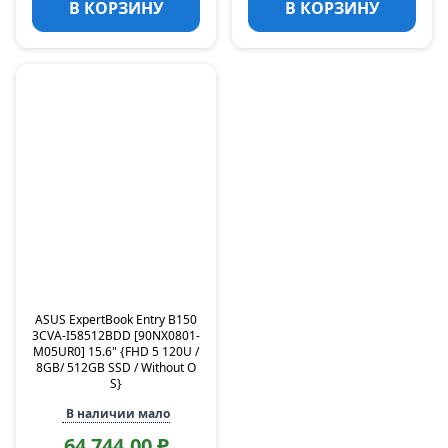
В КОРЗИНУ
В КОРЗИНУ
ASUS ExpertBook Entry B150
3CVA-I58512BDD [90NX0801-
M05UR0] 15.6" {FHD 5 120U /
8GB/ 512GB SSD / Without O
S}
В наличии мало
64 744,00 ₽