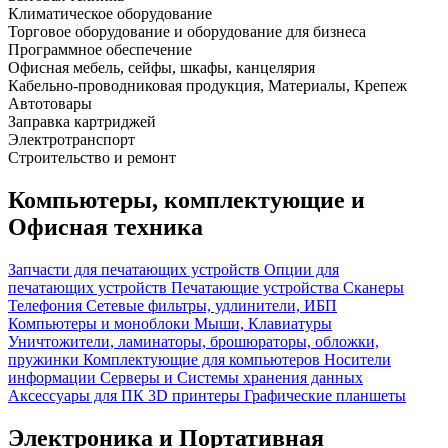
Климатическое оборудование
Торговое оборудование и оборудование для бизнеса
Программное обеспечение
Офисная мебель, сейфы, шкафы, канцелярия
Кабельно-проводниковая продукция, Материалы, Крепеж
Автотовары
Заправка картриджей
Электротранспорт
Строительство и ремонт
Компьютеры, комплектующие и
Офисная техника
Запчасти для печатающих устройств
Опции для
печатающих устройств
Печатающие устройства
Сканеры
Телефония
Сетевые фильтры, удлинители, ИБП
Компьютеры и моноблоки
Мыши, Клавиатуры
Уничтожители, ламинаторы, брошюраторы, обложки,
пружинки
Комплектующие для компьютеров
Носители
информации
Серверы и Системы хранения данных
Аксессуары для ПК
3D принтеры
Графические планшеты
Электроника и Портативная