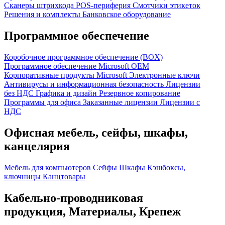
Сканеры штрихкода
POS-периферия
Смотчики этикеток
Решения и комплекты
Банковское оборудование
Программное обеспечение
Коробочное программное обеспечение (BOX)
Программное обеспечение Microsoft OEM
Корпоративные продукты Microsoft
Электронные ключи
Антивирусы и информационная безопасность
Лицензии
без НДС
Графика и дизайн
Резервное копирование
Программы для офиса
Заказанные лицензии
Лицензии с
НДС
Офисная мебель, сейфы, шкафы,
канцелярия
Мебель для компьютеров
Сейфы
Шкафы
Кэшбоксы,
ключницы
Канцтовары
Кабельно-проводниковая
продукция, Материалы, Крепеж