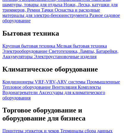
шампуры, товары для отдыха
Ножи, Леска, катушки для
триммеров, Ремни
Тачки
Оснастка и расходные
материалы для электро-бензоинструмента
Разное садовое
оборудование
Бытовая техника
Крупная бытовая техника
Мелкая бытовая техника
Электрооборудование
Светотехника, Лампы, Батарейки,
Аккумуляторы
Электроустановочные изделия
Климатическое оборудование
Кондиционеры
VRF-VRV-ARV системы
Промышленные
Тепловое оборудование
Вентиляция
Комплекты
Водонагреватели
Аксессуары для климатического
оборудования
Торговое оборудование и
оборудование для бизнеса
Принтеры этикеток и чеков
Терминалы сбора данных