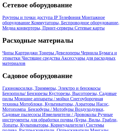
Сетевое оборудование
Роутеры и точки доступа
IP Телефония
Монтажное
оборудование
Коммутаторы, Беспроводное оборудование,
Медиа конвертеры, Принт-серверы
Сетевые карты
Расходные материалы
Чипы
Картриджи
Тонеры
Девелоперы
Чернила
Бумага и
этикетки
Чистящие средства
Аксессуары для расходных
материалов
Садовое оборудование
Газонокосилки, Триммеры, Электро и бензокосы
Бензопилы/ Бензорезы
Кусторезы, Высоторезы, Садовые
пилы
Моющие аппараты / мойки
Снегоуборочная
техника
Мотоблоки, Культиваторы, Аэраторы
Насос,
Мотопомпа
Бензобуры / Мотобуры
Воздуходувки,
Садовые пылесосы
Измельчители / Дровоколы
Ручные
инструменты для обработки почвы (Буры, Вилы, Грабли,
Лопаты, Культиваторы, Корнеудалители)
Системы
полива, Распрыскиватели, Опрыскиватели
Мангалы,