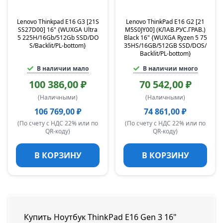
Lenovo Thinkpad E16 G3 [21S
Lenovo ThinkPad E16 G2 [21
SS27D00] 16" {WUXGA Ultra
M5S0JY00] (КЛАВ.РУС.ГРАВ.)
5 225H/16Gb/512Gb SSD/DO
Black 16" {WUXGA Ryzen 5 75
S/Backlit/PL-bottom}
35HS/16GB/512GB SSD/DOS/
Backlit/PL-bottom}
В наличии мало
В наличии много
100 386,00 ₽
70 542,00 ₽
(Наличными)
(Наличными)
106 769,00 ₽
74 861,00 ₽
(По счету с НДС 22% или по
(По счету с НДС 22% или по
QR-коду)
QR-коду)
В КОРЗИНУ
В КОРЗИНУ
Купить Ноутбук ThinkPad E16 Gen 3 16"