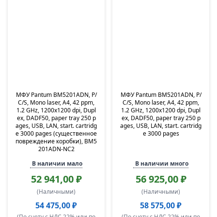
МФУ Pantum BM5201ADN, P/
МФУ Pantum BM5201ADN, P/
C/S, Mono laser, A4, 42 ppm,
C/S, Mono laser, A4, 42 ppm,
1.2 GHz, 1200x1200 dpi, Dupl
1.2 GHz, 1200x1200 dpi, Dupl
ex, DADF50, paper tray 250 p
ex, DADF50, paper tray 250 p
ages, USB, LAN, start. cartridg
ages, USB, LAN, start. cartridg
e 3000 pages (существенное
e 3000 pages
повреждение коробки), BM5
201ADN-NC2
В наличии мало
В наличии много
52 941,00 ₽
56 925,00 ₽
(Наличными)
(Наличными)
54 475,00 ₽
58 575,00 ₽
(По счету с НДС 22% или по
(По счету с НДС 22% или по