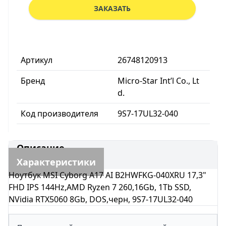
ЗАКАЗАТЬ
Артикул
26748120913
Бренд
Micro-Star Int’l Co., Lt
d.
Код производителя
9S7-17UL32-040
Описание
Характеристики
Ноутбук MSI Cyborg A17 AI B2HWFKG-040XRU 17,3"
FHD IPS 144Hz,AMD Ryzen 7 260,16Gb, 1Tb SSD,
NVidia RTX5060 8Gb, DOS,черн, 9S7-17UL32-040