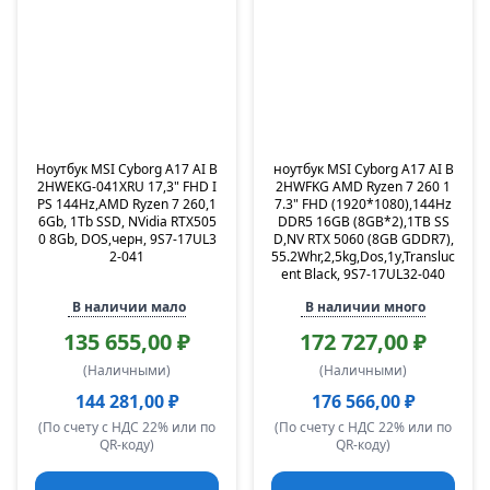
Ноутбук MSI Cyborg A17 AI B
ноутбук MSI Cyborg A17 AI B
2HWEKG-041XRU 17,3" FHD I
2HWFKG AMD Ryzen 7 260 1
PS 144Hz,AMD Ryzen 7 260,1
7.3" FHD (1920*1080),144Hz
6Gb, 1Tb SSD, NVidia RTX505
DDR5 16GB (8GB*2),1TB SS
0 8Gb, DOS,черн, 9S7-17UL3
D,NV RTX 5060 (8GB GDDR7),
2-041
55.2Whr,2,5kg,Dos,1y,Transluc
ent Black, 9S7-17UL32-040
В наличии мало
В наличии много
135 655,00 ₽
172 727,00 ₽
(Наличными)
(Наличными)
144 281,00 ₽
176 566,00 ₽
(По счету с НДС 22% или по
(По счету с НДС 22% или по
QR-коду)
QR-коду)