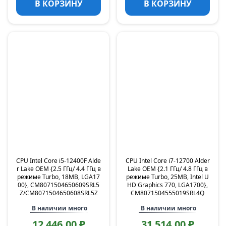
В КОРЗИНУ
В КОРЗИНУ
CPU Intel Core i5-12400F Alde
CPU Intel Core i7-12700 Alder
r Lake OEM {2.5 ГГц/ 4.4 ГГц в
Lake OEM {2.1 ГГц/ 4.8 ГГц в
режиме Turbo, 18MB, LGA17
режиме Turbo, 25MB, Intel U
00}, CM8071504650609SRL5
HD Graphics 770, LGA1700},
Z/CM8071504650608SRL5Z
CM8071504555019SRL4Q
В наличии много
В наличии много
12 446,00 ₽
31 514,00 ₽