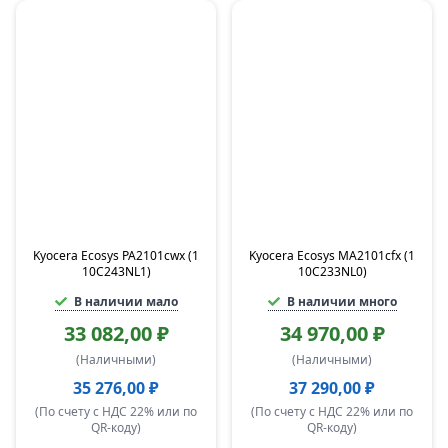
Kyocera Ecosys PA2101cwx (1
Kyocera Ecosys MA2101cfx (1
10C243NL1)
10C233NL0)
В наличии мало
В наличии много
33 082,00 ₽
34 970,00 ₽
(Наличными)
(Наличными)
35 276,00 ₽
37 290,00 ₽
(По счету с НДС 22% или по
(По счету с НДС 22% или по
QR-коду)
QR-коду)