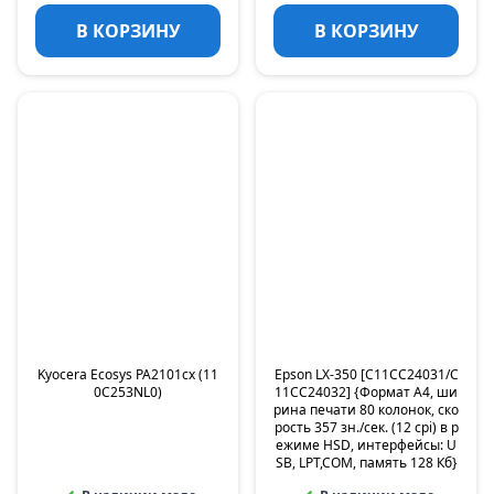
В КОРЗИНУ
В КОРЗИНУ
Kyocera Ecosys PA2101cx (11
Epson LX-350 [C11CC24031/C
0C253NL0)
11CC24032] {Формат А4, ши
рина печати 80 колонок, ско
рость 357 зн./сек. (12 cpi) в р
ежиме HSD, интерфейсы: U
SB, LPT,COM, память 128 Кб}