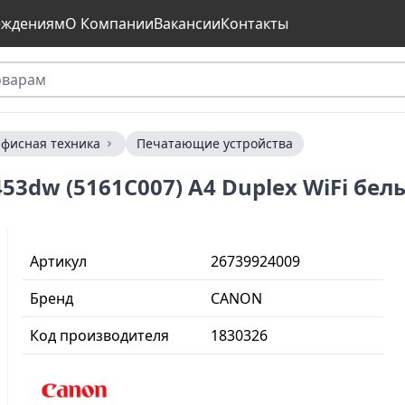
еждениям
О Компании
Вакансии
Контакты
фисная техника
Печатающие устройства
3dw (5161C007) A4 Duplex WiFi бел
Артикул
26739924009
Бренд
CANON
Код производителя
1830326