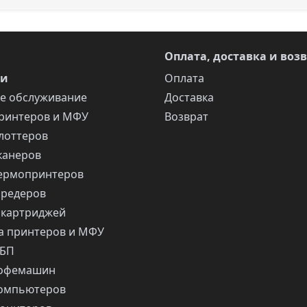
Оплата, доставка и воз
ги
Оплата
е обслуживание
Доставка
ринтеров и МФУ
Возврат
лоттеров
канеров
ермопринтеров
шредеров
 картриджей
 принтеров и МФУ
ИБП
кофемашин
компьютеров