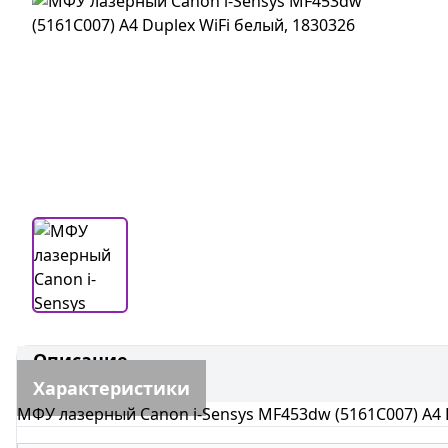
Описание
Характеристики
МФУ лазерный Canon i-Sensys MF453dw (5161C007) A4 D