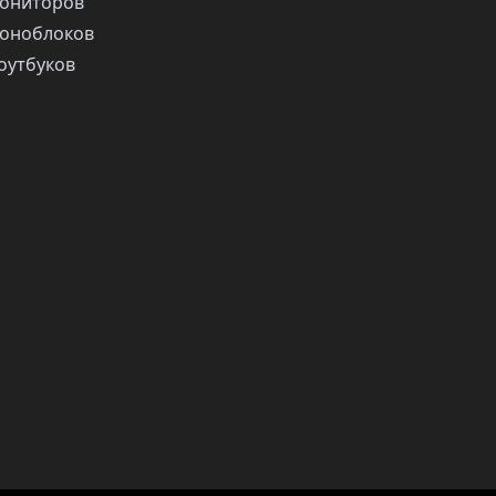
ониторов
оноблоков
оутбуков