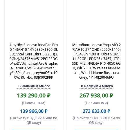
Ноутбук/ Lenovo IdeaPad Pro
Моноблок Lenovo Yoga AIO 2
5 14IAH10 14"(2880x1800 OL
7IAH10 27" QHD (2560x1440)
ED)/Intel Core Ultra 5 225H(3.
IPS 400N 120Hz, Ultra 9 285
3Ghz)/24576Mb/512PCISSDG
H, 32GB LPDDR5x-7467, 1TB
b/noDVD/Int:Intel Arc Graphic
SSD M.2, NVIDIA RTX 4050 6G
s/Cam/BT/WiFi/84WHr/war 1
B, WiFi7, BT, Wireless KB&Mo
y/1.39kg/luna grey/noOS + 10
use, Win 11 Home Rus, Luna
0W, RU kbd, 83JK002RRK
Grey, 1Y, F0J20046RU
В наличии много
В наличии много
139 290,00 ₽
267 938,00 ₽
(Наличными)
(Наличными)
139 966,00 ₽
273 633,00 ₽
(По счету с НДС 22% или по
(По счету с НДС 22% или по
QR-коду)
QR-коду)