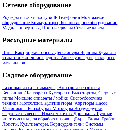
Сетевое оборудование
Роутеры и точки доступа
IP Телефония
Монтажное
оборудование
Коммутаторы, Беспроводное оборудование,
Медиа конвертеры, Принт-серверы
Сетевые карты
Расходные материалы
Чипы
Картриджи
Тонеры
Девелоперы
Чернила
Бумага и
этикетки
Чистящие средства
Аксессуары для расходных
материалов
Садовое оборудование
Газонокосилки, Триммеры, Электро и бензокосы
Бензопилы/ Бензорезы
Кусторезы, Высоторезы, Садовые
пилы
Моющие аппараты / мойки
Снегоуборочная
техника
Мотоблоки, Культиваторы, Аэраторы
Насос,
Мотопомпа
Бензобуры / Мотобуры
Воздуходувки,
Садовые пылесосы
Измельчители / Дровоколы
Ручные
инструменты для обработки почвы (Буры, Вилы, Грабли,
Лопаты, Культиваторы, Корнеудалители)
Системы
полива, Распрыскиватели, Опрыскиватели
Мангалы,