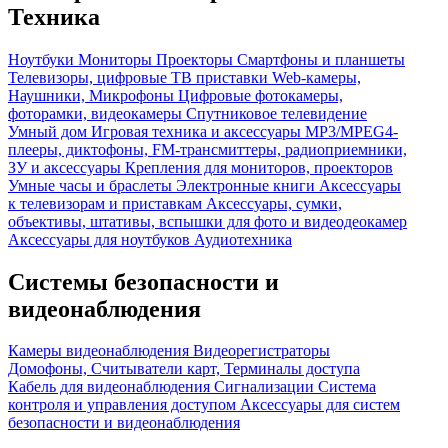
Техника
Ноутбуки
Мониторы
Проекторы
Смартфоны и планшеты
Телевизоры, цифровые ТВ приставки
Web-камеры,
Наушники, Микрофоны
Цифровые фотокамеры,
фоторамки, видеокамеры
Спутниковое телевидение
Умный дом
Игровая техника и аксессуары
MP3/MPEG4-
плееры, диктофоны, FM-трансмиттеры, радиоприемники,
ЗУ и аксессуары
Крепления для мониторов, проекторов
Умные часы и браслеты
Электронные книги
Аксессуары
к телевизорам и приставкам
Аксессуары, сумки,
объективы, штативы, вспышки для фото и видеодеокамер
Аксессуары для ноутбуков
Аудиотехника
Системы безопасности и
видеонаблюдения
Камеры видеонаблюдения
Видеорегистраторы
Домофоны, Считыватели карт, Терминалы доступа
Кабель для видеонаблюдения
Сигнализации
Система
контроля и управления доступом
Аксессуары для систем
безопасности и видеонаблюдения