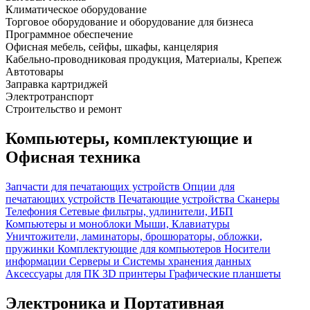
Климатическое оборудование
Торговое оборудование и оборудование для бизнеса
Программное обеспечение
Офисная мебель, сейфы, шкафы, канцелярия
Кабельно-проводниковая продукция, Материалы, Крепеж
Автотовары
Заправка картриджей
Электротранспорт
Строительство и ремонт
Компьютеры, комплектующие и
Офисная техника
Запчасти для печатающих устройств
Опции для
печатающих устройств
Печатающие устройства
Сканеры
Телефония
Сетевые фильтры, удлинители, ИБП
Компьютеры и моноблоки
Мыши, Клавиатуры
Уничтожители, ламинаторы, брошюраторы, обложки,
пружинки
Комплектующие для компьютеров
Носители
информации
Серверы и Системы хранения данных
Аксессуары для ПК
3D принтеры
Графические планшеты
Электроника и Портативная