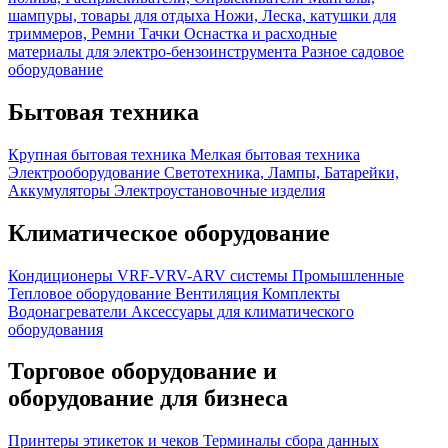
шампуры, товары для отдыха
Ножи, Леска, катушки для
триммеров, Ремни
Тачки
Оснастка и расходные
материалы для электро-бензоинструмента
Разное садовое
оборудование
Бытовая техника
Крупная бытовая техника
Мелкая бытовая техника
Электрооборудование
Светотехника, Лампы, Батарейки,
Аккумуляторы
Электроустановочные изделия
Климатическое оборудование
Кондиционеры
VRF-VRV-ARV системы
Промышленные
Тепловое оборудование
Вентиляция
Комплекты
Водонагреватели
Аксессуары для климатического
оборудования
Торговое оборудование и
оборудование для бизнеса
Принтеры этикеток и чеков
Терминалы сбора данных