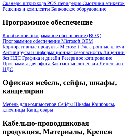
Сканеры штрихкода
POS-периферия
Смотчики этикеток
Решения и комплекты
Банковское оборудование
Программное обеспечение
Коробочное программное обеспечение (BOX)
Программное обеспечение Microsoft OEM
Корпоративные продукты Microsoft
Электронные ключи
Антивирусы и информационная безопасность
Лицензии
без НДС
Графика и дизайн
Резервное копирование
Программы для офиса
Заказанные лицензии
Лицензии с
НДС
Офисная мебель, сейфы, шкафы,
канцелярия
Мебель для компьютеров
Сейфы
Шкафы
Кэшбоксы,
ключницы
Канцтовары
Кабельно-проводниковая
продукция, Материалы, Крепеж