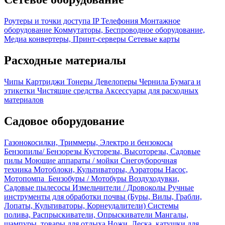
Роутеры и точки доступа
IP Телефония
Монтажное
оборудование
Коммутаторы, Беспроводное оборудование,
Медиа конвертеры, Принт-серверы
Сетевые карты
Расходные материалы
Чипы
Картриджи
Тонеры
Девелоперы
Чернила
Бумага и
этикетки
Чистящие средства
Аксессуары для расходных
материалов
Садовое оборудование
Газонокосилки, Триммеры, Электро и бензокосы
Бензопилы/ Бензорезы
Кусторезы, Высоторезы, Садовые
пилы
Моющие аппараты / мойки
Снегоуборочная
техника
Мотоблоки, Культиваторы, Аэраторы
Насос,
Мотопомпа
Бензобуры / Мотобуры
Воздуходувки,
Садовые пылесосы
Измельчители / Дровоколы
Ручные
инструменты для обработки почвы (Буры, Вилы, Грабли,
Лопаты, Культиваторы, Корнеудалители)
Системы
полива, Распрыскиватели, Опрыскиватели
Мангалы,
шампуры, товары для отдыха
Ножи, Леска, катушки для