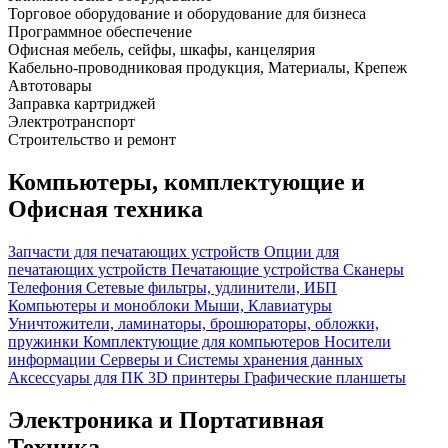
Торговое оборудование и оборудование для бизнеса
Программное обеспечение
Офисная мебель, сейфы, шкафы, канцелярия
Кабельно-проводниковая продукция, Материалы, Крепеж
Автотовары
Заправка картриджей
Электротранспорт
Строительство и ремонт
Компьютеры, комплектующие и
Офисная техника
Запчасти для печатающих устройств
Опции для
печатающих устройств
Печатающие устройства
Сканеры
Телефония
Сетевые фильтры, удлинители, ИБП
Компьютеры и моноблоки
Мыши, Клавиатуры
Уничтожители, ламинаторы, брошюраторы, обложки,
пружинки
Комплектующие для компьютеров
Носители
информации
Серверы и Системы хранения данных
Аксессуары для ПК
3D принтеры
Графические планшеты
Электроника и Портативная
Техника