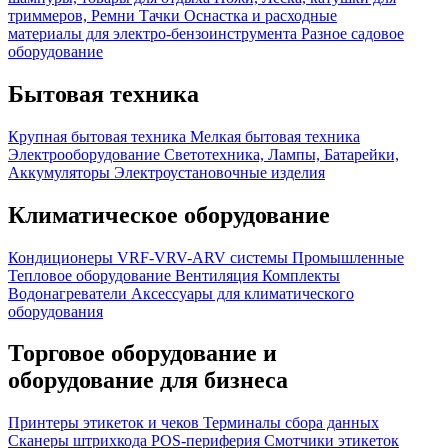
триммеров, Ремни
Тачки
Оснастка и расходные
материалы для электро-бензоинструмента
Разное садовое
оборудование
Бытовая техника
Крупная бытовая техника
Мелкая бытовая техника
Электрооборудование
Светотехника, Лампы, Батарейки,
Аккумуляторы
Электроустановочные изделия
Климатическое оборудование
Кондиционеры
VRF-VRV-ARV системы
Промышленные
Тепловое оборудование
Вентиляция
Комплекты
Водонагреватели
Аксессуары для климатического
оборудования
Торговое оборудование и
оборудование для бизнеса
Принтеры этикеток и чеков
Терминалы сбора данных
Сканеры штрихкода
POS-периферия
Смотчики этикеток