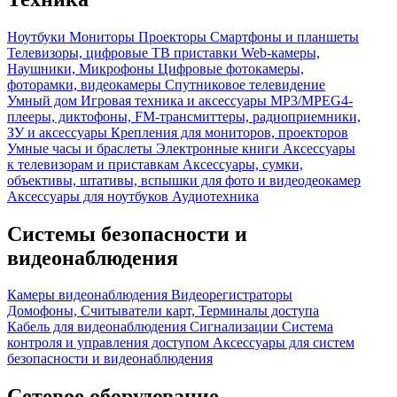
Ноутбуки
Мониторы
Проекторы
Смартфоны и планшеты
Телевизоры, цифровые ТВ приставки
Web-камеры,
Наушники, Микрофоны
Цифровые фотокамеры,
фоторамки, видеокамеры
Спутниковое телевидение
Умный дом
Игровая техника и аксессуары
MP3/MPEG4-
плееры, диктофоны, FM-трансмиттеры, радиоприемники,
ЗУ и аксессуары
Крепления для мониторов, проекторов
Умные часы и браслеты
Электронные книги
Аксессуары
к телевизорам и приставкам
Аксессуары, сумки,
объективы, штативы, вспышки для фото и видеодеокамер
Аксессуары для ноутбуков
Аудиотехника
Системы безопасности и
видеонаблюдения
Камеры видеонаблюдения
Видеорегистраторы
Домофоны, Считыватели карт, Терминалы доступа
Кабель для видеонаблюдения
Сигнализации
Система
контроля и управления доступом
Аксессуары для систем
безопасности и видеонаблюдения
Сетевое оборудование