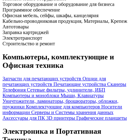
Торговое оборудование и оборудование для бизнеса
Программное обеспечение
Офисная мебель, сейфы, шкафы, канцелярия
Кабельно-проводниковая продукция, Материалы, Крепеж
Автотовары
Заправка картриджей
Электротранспорт
Строительство и ремонт
Компьютеры, комплектующие и
Офисная техника
Запчасти для печатающих устройств
Опции для
печатающих устройств
Печатающие устройства
Сканеры
Телефония
Сетевые фильтры, удлинители, ИБП
Компьютеры и моноблоки
Мыши, Клавиатуры
Уничтожители, ламинаторы, брошюраторы, обложки,
пружинки
Комплектующие для компьютеров
Носители
информации
Серверы и Системы хранения данных
Аксессуары для ПК
3D принтеры
Графические планшеты
Электроника и Портативная
Техника