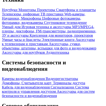
Ноутбуки
Мониторы
Проекторы
Смартфоны и планшеты
Телевизоры, цифровые ТВ приставки
Web-камеры,
Наушники, Микрофоны
Цифровые фотокамеры,
фоторамки, видеокамеры
Спутниковое телевидение
Умный дом
Игровая техника и аксессуары
MP3/MPEG4-
плееры, диктофоны, FM-трансмиттеры, радиоприемники,
ЗУ и аксессуары
Крепления для мониторов, проекторов
Умные часы и браслеты
Электронные книги
Аксессуары
к телевизорам и приставкам
Аксессуары, сумки,
объективы, штативы, вспышки для фото и видеодеокамер
Аксессуары для ноутбуков
Аудиотехника
Системы безопасности и
видеонаблюдения
Камеры видеонаблюдения
Видеорегистраторы
Домофоны, Считыватели карт, Терминалы доступа
Кабель для видеонаблюдения
Сигнализации
Система
контроля и управления доступом
Аксессуары для систем
безопасности и видеонаблюдения
Сетевое оборудование