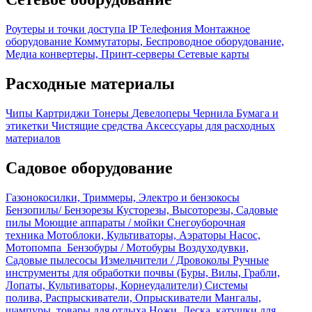
Роутеры и точки доступа
IP Телефония
Монтажное
оборудование
Коммутаторы, Беспроводное оборудование,
Медиа конвертеры, Принт-серверы
Сетевые карты
Расходные материалы
Чипы
Картриджи
Тонеры
Девелоперы
Чернила
Бумага и
этикетки
Чистящие средства
Аксессуары для расходных
материалов
Садовое оборудование
Газонокосилки, Триммеры, Электро и бензокосы
Бензопилы/ Бензорезы
Кусторезы, Высоторезы, Садовые
пилы
Моющие аппараты / мойки
Снегоуборочная
техника
Мотоблоки, Культиваторы, Аэраторы
Насос,
Мотопомпа
Бензобуры / Мотобуры
Воздуходувки,
Садовые пылесосы
Измельчители / Дровоколы
Ручные
инструменты для обработки почвы (Буры, Вилы, Грабли,
Лопаты, Культиваторы, Корнеудалители)
Системы
полива, Распрыскиватели, Опрыскиватели
Мангалы,
шампуры, товары для отдыха
Ножи, Леска, катушки для