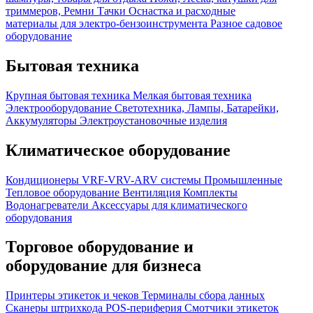
триммеров, Ремни
Тачки
Оснастка и расходные
материалы для электро-бензоинструмента
Разное садовое
оборудование
Бытовая техника
Крупная бытовая техника
Мелкая бытовая техника
Электрооборудование
Светотехника, Лампы, Батарейки,
Аккумуляторы
Электроустановочные изделия
Климатическое оборудование
Кондиционеры
VRF-VRV-ARV системы
Промышленные
Тепловое оборудование
Вентиляция
Комплекты
Водонагреватели
Аксессуары для климатического
оборудования
Торговое оборудование и
оборудование для бизнеса
Принтеры этикеток и чеков
Терминалы сбора данных
Сканеры штрихкода
POS-периферия
Смотчики этикеток