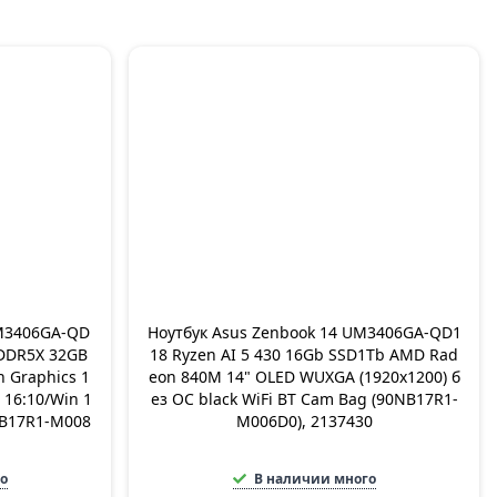
UM3406GA-QD
Ноутбук Asus Zenbook 14 UM3406GA-QD1
PDDR5X 32GB
18 Ryzen AI 5 430 16Gb SSD1Tb AMD Rad
 Graphics 1
eon 840M 14" OLED WUXGA (1920x1200) б
 16:10/Win 1
ез ОС black WiFi BT Cam Bag (90NB17R1-
0NB17R1-M008
M006D0), 2137430
о
В наличии много