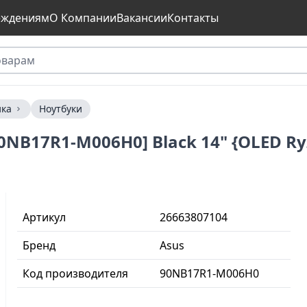
еждениям
О Компании
Вакансии
Контакты
ика
Ноутбуки
NB17R1-M006H0] Black 14" {OLED Ry
Артикул
26663807104
Бренд
Asus
Код производителя
90NB17R1-M006H0