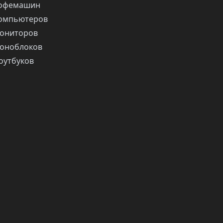
кофемашин
компьютеров
ониторов
оноблоков
оутбуков