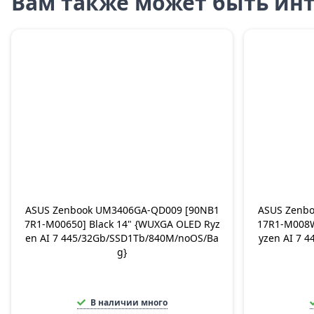
Вам также может быть инт
ASUS Zenbook UM3406GA-QD009 [90NB1
ASUS Zenb
7R1-M00650] Black 14" {WUXGA OLED Ryz
17R1-M008W
en AI 7 445/32Gb/SSD1Tb/840M/noOS/Ba
yzen AI 7 
g}
В наличии много