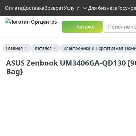
Оплата
Доставка
Возврат
Услуги
Для бизнеса
Госучр
Каталог
Главная
Каталог
Электроника и Портативная Техн
ASUS Zenbook UM3406GA-QD130 [90
Bag}