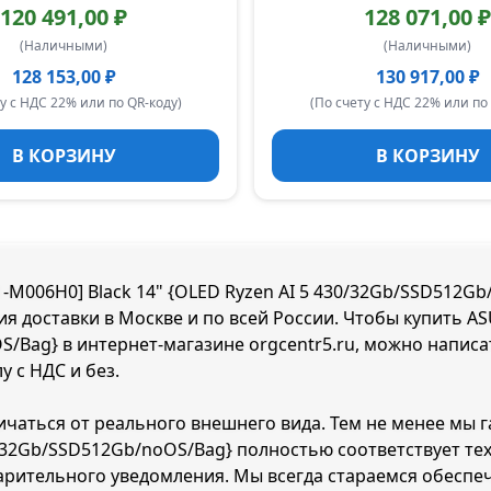
120 491,00 ₽
128 071,00 ₽
(Наличными)
(Наличными)
128 153,00 ₽
130 917,00 ₽
у с НДС 22% или по QR-коду)
(По счету с НДС 22% или по
В КОРЗИНУ
В КОРЗИНУ
006H0] Black 14" {OLED Ryzen AI 5 430/32Gb/SSD512Gb/n
ия доставки в Москве и по всей России. Чтобы купить
OS/Bag} в интернет-магазине orgcentr5.ru, можно написа
 с НДС и без.
личаться от реального внешнего вида. Тем не менее мы
30/32Gb/SSD512Gb/noOS/Bag} полностью соответствует т
рительного уведомления. Мы всегда стараемся обеспеч