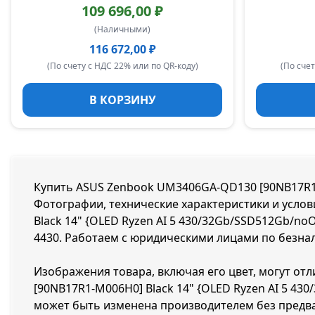
109 696,00 ₽
(Наличными)
116 672,00 ₽
(По счету с НДС 22% или по QR-коду)
(По счет
В КОРЗИНУ
Купить ASUS Zenbook UM3406GA-QD130 [90NB17R1-M
Фотографии, технические характеристики и услов
Black 14" {OLED Ryzen AI 5 430/32Gb/SSD512Gb/no
4430
. Работаем с юридическими лицами по безналу
Изображения товара, включая его цвет, могут от
[90NB17R1-M006H0] Black 14" {OLED Ryzen AI 5 4
может быть изменена производителем без предва