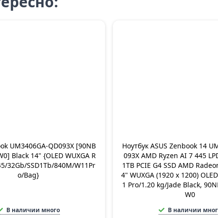
ересно:
ook UM3406GA-QD093X [90NB
Ноутбук ASUS Zenbook 14 
0] Black 14" {OLED WUXGA R
093X AMD Ryzen AI 7 445 L
445/32Gb/SSD1Tb/840M/W11Pr
1TB PCIE G4 SSD AMD Radeon
o/Bag}
4" WUXGA (1920 x 1200) OLED
1 Pro/1.20 kg/Jade Black, 9
W0
В наличии много
В наличии мног