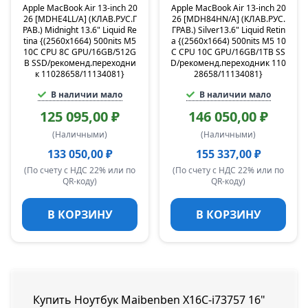
Apple MacBook Air 13-inch 20
Apple MacBook Air 13-inch 20
26 [MDHE4LL/A] (КЛАВ.РУС.Г
26 [MDH84HN/A] (КЛАВ.РУС.
РАВ.) Midnight 13.6" Liquid Re
ГРАВ.) Silver13.6" Liquid Retin
tina {(2560x1664) 500nits M5
a {(2560x1664) 500nits M5 10
10C CPU 8C GPU/16GB/512G
C CPU 10C GPU/16GB/1TB SS
B SSD/рекоменд.переходни
D/рекоменд.переходник 110
к 11028658/11134081}
28658/11134081}
В наличии мало
В наличии мало
125 095,00 ₽
146 050,00 ₽
(Наличными)
(Наличными)
133 050,00 ₽
155 337,00 ₽
(По счету с НДС 22% или по
(По счету с НДС 22% или по
QR-коду)
QR-коду)
В КОРЗИНУ
В КОРЗИНУ
Купить Ноутбук Maibenben X16C-i73757 16"