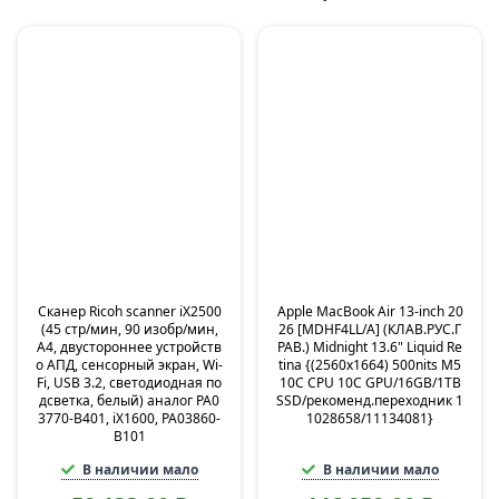
Сканер Ricoh scanner iX2500
Apple MacBook Air 13-inch 20
(45 стр/мин, 90 изобр/мин,
26 [MDHF4LL/A] (КЛАВ.РУС.Г
А4, двустороннее устройств
РАВ.) Midnight 13.6" Liquid Re
о АПД, сенсорный экран, Wi-
tina {(2560x1664) 500nits M5
Fi, USB 3.2, светодиодная по
10C CPU 10C GPU/16GB/1TB
дсветка, белый) аналог PA0
SSD/рекоменд.переходник 1
3770-B401, iX1600, PA03860-
1028658/11134081}
B101
В наличии мало
В наличии мало