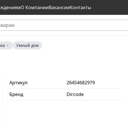
еждениям
О Компании
Вакансии
Контакты
ика
Умный дом
Артикул
26454682979
Бренд
Dircode