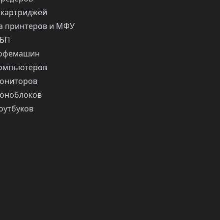
 картриджей
 принтеров и МФУ
ИБП
кофемашин
компьютеров
ониторов
оноблоков
оутбуков