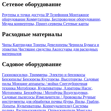
Сетевое оборудование
Роутеры и точки доступа
IP Телефония
Монтажное
оборудование
Коммутаторы, Беспроводное оборудование,
Медиа конвертеры, Принт-серверы
Сетевые карты
Расходные материалы
Чипы
Картриджи
Тонеры
Девелоперы
Чернила
Бумага и
этикетки
Чистящие средства
Аксессуары для расходных
материалов
Садовое оборудование
Газонокосилки, Триммеры, Электро и бензокосы
Бензопилы/ Бензорезы
Кусторезы, Высоторезы, Садовые
пилы
Моющие аппараты / мойки
Снегоуборочная
техника
Мотоблоки, Культиваторы, Аэраторы
Насос,
Мотопомпа
Бензобуры / Мотобуры
Воздуходувки,
Садовые пылесосы
Измельчители / Дровоколы
Ручные
инструменты для обработки почвы (Буры, Вилы, Грабли,
Лопаты, Культиваторы, Корнеудалители)
Системы
полива, Распрыскиватели, Опрыскиватели
Мангалы,