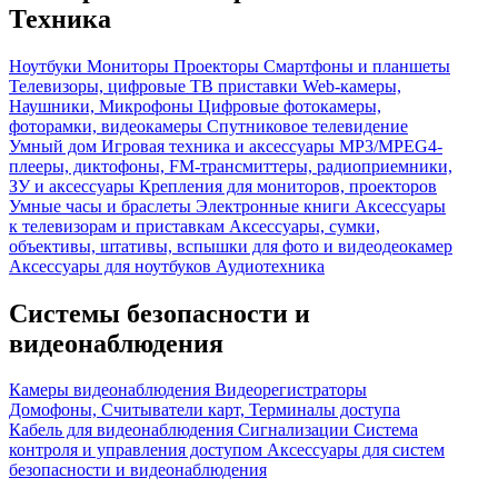
Техника
Ноутбуки
Мониторы
Проекторы
Смартфоны и планшеты
Телевизоры, цифровые ТВ приставки
Web-камеры,
Наушники, Микрофоны
Цифровые фотокамеры,
фоторамки, видеокамеры
Спутниковое телевидение
Умный дом
Игровая техника и аксессуары
MP3/MPEG4-
плееры, диктофоны, FM-трансмиттеры, радиоприемники,
ЗУ и аксессуары
Крепления для мониторов, проекторов
Умные часы и браслеты
Электронные книги
Аксессуары
к телевизорам и приставкам
Аксессуары, сумки,
объективы, штативы, вспышки для фото и видеодеокамер
Аксессуары для ноутбуков
Аудиотехника
Системы безопасности и
видеонаблюдения
Камеры видеонаблюдения
Видеорегистраторы
Домофоны, Считыватели карт, Терминалы доступа
Кабель для видеонаблюдения
Сигнализации
Система
контроля и управления доступом
Аксессуары для систем
безопасности и видеонаблюдения