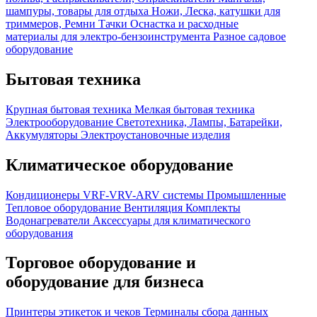
шампуры, товары для отдыха
Ножи, Леска, катушки для
триммеров, Ремни
Тачки
Оснастка и расходные
материалы для электро-бензоинструмента
Разное садовое
оборудование
Бытовая техника
Крупная бытовая техника
Мелкая бытовая техника
Электрооборудование
Светотехника, Лампы, Батарейки,
Аккумуляторы
Электроустановочные изделия
Климатическое оборудование
Кондиционеры
VRF-VRV-ARV системы
Промышленные
Тепловое оборудование
Вентиляция
Комплекты
Водонагреватели
Аксессуары для климатического
оборудования
Торговое оборудование и
оборудование для бизнеса
Принтеры этикеток и чеков
Терминалы сбора данных