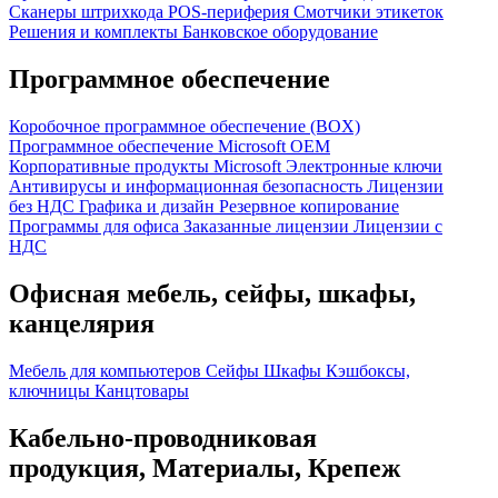
Сканеры штрихкода
POS-периферия
Смотчики этикеток
Решения и комплекты
Банковское оборудование
Программное обеспечение
Коробочное программное обеспечение (BOX)
Программное обеспечение Microsoft OEM
Корпоративные продукты Microsoft
Электронные ключи
Антивирусы и информационная безопасность
Лицензии
без НДС
Графика и дизайн
Резервное копирование
Программы для офиса
Заказанные лицензии
Лицензии с
НДС
Офисная мебель, сейфы, шкафы,
канцелярия
Мебель для компьютеров
Сейфы
Шкафы
Кэшбоксы,
ключницы
Канцтовары
Кабельно-проводниковая
продукция, Материалы, Крепеж