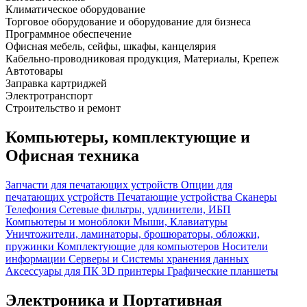
Климатическое оборудование
Торговое оборудование и оборудование для бизнеса
Программное обеспечение
Офисная мебель, сейфы, шкафы, канцелярия
Кабельно-проводниковая продукция, Материалы, Крепеж
Автотовары
Заправка картриджей
Электротранспорт
Строительство и ремонт
Компьютеры, комплектующие и
Офисная техника
Запчасти для печатающих устройств
Опции для
печатающих устройств
Печатающие устройства
Сканеры
Телефония
Сетевые фильтры, удлинители, ИБП
Компьютеры и моноблоки
Мыши, Клавиатуры
Уничтожители, ламинаторы, брошюраторы, обложки,
пружинки
Комплектующие для компьютеров
Носители
информации
Серверы и Системы хранения данных
Аксессуары для ПК
3D принтеры
Графические планшеты
Электроника и Портативная